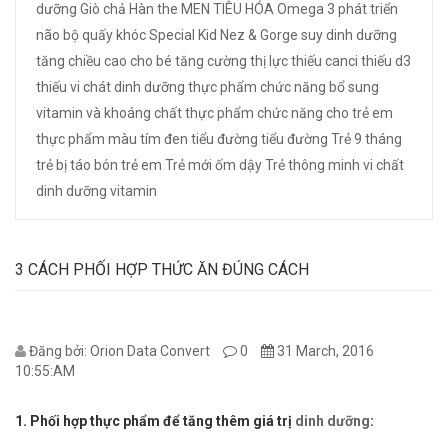
dưỡng
Giò chả
Hàn the
MEN TIÊU HÓA
Omega 3
phát triển
não bộ
quấy khóc
Special Kid Nez & Gorge
suy dinh dưỡng
tăng chiều cao cho bé
tăng cường thị lực
thiếu canci
thiếu d3
thiếu vi chát dinh dưỡng
thực phẩm chức năng bổ sung
vitamin và khoáng chất
thực phẩm chức năng cho trẻ em
thực phẩm màu tím đen
tiểu đường
tiểu đường
Trẻ 9 tháng
trẻ bị táo bón
trẻ em
Trẻ mới ốm dậy
Trẻ thông minh
vi chất
dinh dưỡng
vitamin
3 CÁCH PHỐI HỢP THỨC ĂN ĐÚNG CÁCH
Đăng bởi: Orion Data Convert
0
31 March, 2016
10:55:AM
1. Phối hợp thực phẩm để tăng thêm giá trị
dinh dưỡng
: