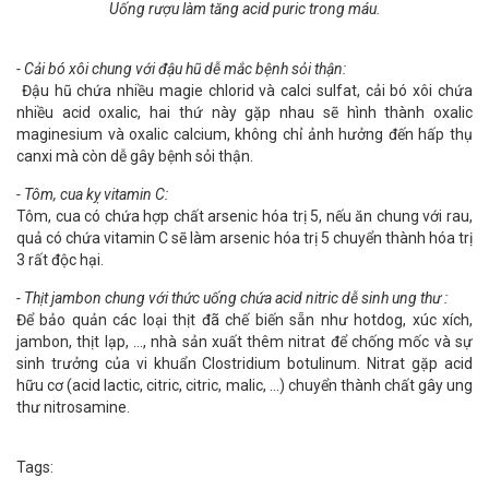
Uống rượu làm tăng acid puric trong máu.
- Cải bó xôi chung với đậu hũ dễ mắc bệnh sỏi thận:
Đậu hũ chứa nhiều magie chlorid và calci sulfat, cải bó xôi chứa
nhiều acid oxalic, hai thứ này gặp nhau sẽ hình thành oxalic
maginesium và oxalic calcium, không chỉ ảnh hưởng đến hấp thụ
canxi mà còn dễ gây bệnh sỏi thận.
- Tôm, cua kỵ vitamin C:
Tôm, cua có chứa hợp chất arsenic hóa trị 5, nếu ăn chung với rau,
quả có chứa vitamin C sẽ làm arsenic hóa trị 5 chuyển thành hóa trị
3 rất độc hại.
- Thịt jambon chung với thức uống chứa acid nitric dễ sinh ung thư :
Để bảo quản các loại thịt đã chế biến sẵn như hotdog, xúc xích,
jambon, thịt lạp, …, nhà sản xuất thêm nitrat để chống mốc và sự
sinh trưởng của vi khuẩn Clostridium botulinum. Nitrat gặp acid
hữu cơ (acid lactic, citric, citric, malic, …) chuyển thành chất gây ung
thư nitrosamine.
Tags: