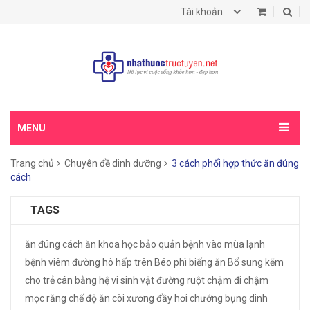
Tài khoản
MENU
Trang chủ
Chuyên đề dinh dưỡng
3 cách phối hợp thức ăn đúng
cách
TAGS
ăn đúng cách
ăn khoa học
bảo quản
bệnh vào mùa lạnh
bệnh viêm đường hô hấp trên
Béo phì
biếng ăn
Bổ sung kẽm
cho trẻ
cân bằng hệ vi sinh vật đường ruột
chậm đi
chậm
mọc răng
chế độ ăn
còi xương
đầy hơi chướng bụng
dinh