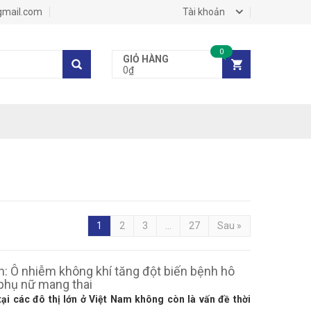
gmail.com
Tài khoản
0
GIỎ HÀNG
0₫
1
2
3
...
27
Sau »
: Ô nhiễm không khí tăng đột biến bệnh hô
 phụ nữ mang thai
ại các đô thị lớn ở Việt Nam không còn là vấn đề thời