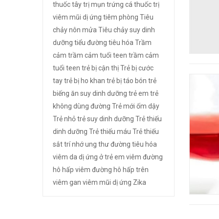
thuốc tây trị mụn trứng cá
thuốc trị
viêm mũi dị ứng
tiêm phòng
Tiêu
chảy nôn mửa
Tiêu chảy suy dinh
dưỡng
tiểu đường
tiêu hóa
Trầm
cảm
trầm cảm tuổi teen
trầm cảm
tuổi teen
trẻ bị cận thị
Trẻ bị cước
tay
trẻ bị ho khan
trẻ bị táo bón
trẻ
biếng ăn suy dinh dưỡng
trẻ em
trẻ
không dùng đường
Trẻ mới ốm dậy
Trẻ nhỏ
trẻ suy dinh dưỡng
Trẻ thiếu
dinh dưỡng
Trẻ thiếu máu
Trẻ thiếu
sắt
trí nhớ
ung thư đường tiêu hóa
viêm da dị ứng ở trẻ em
viêm đường
hô hấp
viêm đường hô hấp trên
viêm gan
viêm mũi dị ứng
Zika