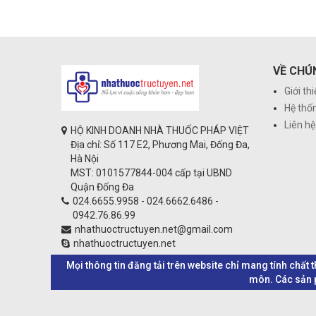
VỀ CHÚ
Giới th
Hệ thố
Liên hệ
HỘ KINH DOANH NHÀ THUỐC PHÁP VIỆT
Địa chỉ: Số 117 E2, Phương Mai, Đống Đa,
Hà Nội
MST: 0101577844-004 cấp tại UBND
Quận Đống Đa
024.6655.9958 - 024.6662.6486 -
0942.76.86.99
nhathuoctructuyen.net@gmail.com
nhathuoctructuyen.net
Mọi thông tin đăng tải trên website chỉ mang tính chất
môn. Các sản p