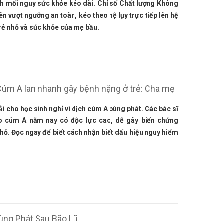
h mối nguy sức khỏe kéo dài. Chỉ số Chất lượng Không
ên vượt ngưỡng an toàn, kéo theo hệ lụy trực tiếp lên hệ
rẻ nhỏ và sức khỏe của mẹ bầu.
Cúm A lan nhanh gây bệnh nặng ở trẻ: Cha mẹ
i cho học sinh nghỉ vì dịch cúm A bùng phát. Các bác sĩ
o cúm A năm nay có độc lực cao, dễ gây biến chứng
hỏ. Đọc ngay để biết cách nhận biết dấu hiệu nguy hiểm
ùng Phát Sau Bão Lũ