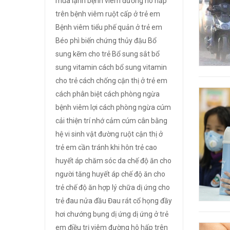
mùa lạnh
bệnh viêm đường hô hấp
trên
bệnh viêm ruột cấp ở trẻ em
Bệnh viêm tiểu phế quản ở trẻ em
Béo phì
biến chứng thủy đậu
Bổ
sung kẽm cho trẻ
Bổ sung sắt
bổ
sung vitamin
cách bổ sung vitamin
cho trẻ
cách chống cận thị ở trẻ em
cách phân biệt
cách phòng ngừa
bệnh viêm lợi
cách phòng ngừa cúm
cải thiện trí nhớ
cảm cúm
cân bằng
hệ vi sinh vật đường ruột
cận thị ở
trẻ em
cần tránh khi hôn trẻ
cao
huyết áp
chăm sóc da
chế độ ăn cho
người tăng huyết áp
chế độ ăn cho
trẻ
chế độ ăn hợp lý
chữa dị ứng cho
trẻ
đau nửa đầu
Đau rát cổ họng
đầy
hơi chướng bụng
dị ứng
dị ứng ở trẻ
em
điều trị viêm đường hô hấp trên