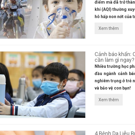
điểm mà đã trở thàn
khí (AQI) thường xuy
hô hấp non nớt của t
Xem thêm
Cảnh báo khẩn: 
cần làm gì ngay?
Nhiều trường học phả
đầu ngành cảnh bá
nghiêm trọng ở trẻ n
và bảo vệ con bạn!
Xem thêm
4 Bệnh Da Liễu B