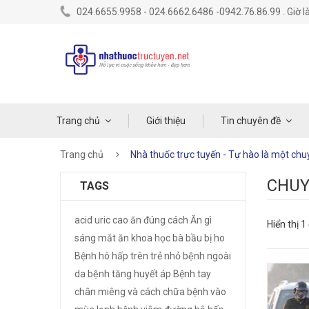
024.6655.9958 - 024.6662.6486 -0942.76.86.99 . Giờ là
Trang chủ
Giới thiệu
Tin chuyên đề
Trang chủ
Nhà thuốc trực tuyến - Tự hào là một ch
CHUY
TAGS
acid uric cao
ăn đúng cách
Ăn gì
Hiển thị 1
sáng mắt
ăn khoa học
bà bầu bị ho
Bệnh hô hấp trên trẻ nhỏ
bệnh ngoài
da
bệnh tăng huyết áp
Bệnh tay
chân miêng và cách chữa
bệnh vào