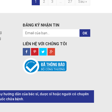
1
2
3
...
27
Sau »
ĐĂNG KÝ NHẬN TIN
g
OK
g
LIÊN HỆ VỚI CHÚNG TÔI
o sự hướng dẫn của bác sĩ, dược sĩ hoặc người có chuyên
huốc chữa bệnh.