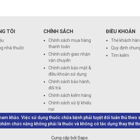
NG TÔI
CHÍNH SÁCH
ĐIỀU KHOẢN
iệu
Chính sách mua hàng
Thẻ khách hàn
thanh toán
ng nhà thuốc
Quy định chun
Chính sách giao nhận
Tìm kiếm
vận chuyển
Chính sách bảo mật &
điều khoản sử dụng
Chính sách bảo hành,
đổi trả
Chính sách kiểm hàng
Chính sách xử lý khiếu
nại
 tham khảo. Việc sử dụng thuốc chữa bệnh phải tuyệt đối tuân thủ the
hẩm chức năng không phải là thuốc và không có tác dụng thay thế t
Cung cấp bởi Sapo.