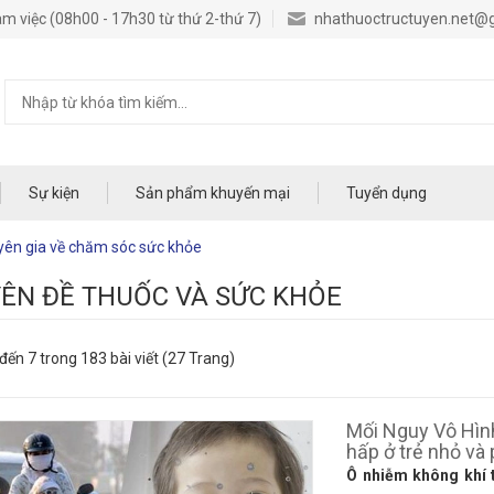
m việc (08h00 - 17h30 từ thứ 2-thứ 7)
nhathuoctructuyen.net@
Sự kiện
Sản phẩm khuyến mại
Tuyển dụng
uyên gia về chăm sóc sức khỏe
ÊN ĐỀ THUỐC VÀ SỨC KHỎE
 đến 7 trong 183 bài viết (27 Trang)
Mối Nguy Vô Hình
hấp ở trẻ nhỏ và
Ô nhiễm không khí t