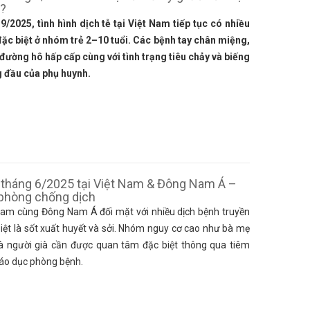
ẻ?
/2025, tình hình dịch tễ tại Việt Nam tiếp tục có nhiều
đặc biệt ở nhóm trẻ 2–10 tuổi. Các bệnh tay chân miệng,
 đường hô hấp cấp cùng với tình trạng tiêu chảy và biếng
g đầu của phụ huynh.
ễ tháng 6/2025 tại Việt Nam & Đông Nam Á –
phòng chống dịch
Nam cùng Đông Nam Á đối mặt với nhiều dịch bệnh truyền
biệt là sốt xuất huyết và sởi. Nhóm nguy cơ cao như bà mẹ
và người già cần được quan tâm đặc biệt thông qua tiêm
iáo dục phòng bệnh.