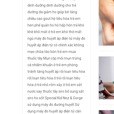
dinh dưỡng
dinh dưỡng cho trẻ
dưỡng da
giảm ho
giúp bé tăng
chiều cao
gout
hệ tiêu hóa trẻ em
hen phế quản
ho
hô hấp
hôn trẻ
khò
khè
khô mắt ở trẻ em
khó thở
mất
ngủ
máy đo huyết áp điện tử
máy đo
huyết áp điện tử có chính xác không
mẹo chữa táo bón trẻ em
mua
thuốc tây
Mụn rộp môi
mụn trứng
cá
nhiễm khuẩn ở trẻ em
phòng
tránh tăng huyết áp
rối loạn tiêu hóa
rối loạn tiêu hóa ở trẻ
rối loạn tiêu
hóa ở trẻ nhỏ
rôm xảy ở trẻ em
sắt
nước
say thuốc tây
siro bổ sung sắt
siro ho
sốt
Special Kid Nez & Gorge
sử dụng máy đo đường huyết
Sử
dụng máy đo huyết áp điện tử cần