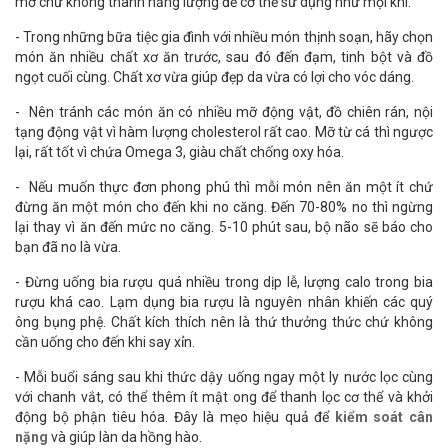
mỡ chứ không thành năng lượng để cơ thể sử dụng như mọi khi.
- Trong những bữa tiệc gia đình với nhiều món thịnh soạn, hãy chọn
món ăn nhiều chất xơ ăn trước, sau đó đến đạm, tinh bột và đồ
ngọt cuối cùng. Chất xơ vừa giúp đẹp da vừa có lợi cho vóc dáng.
- Nên tránh các món ăn có nhiều mỡ động vật, đồ chiên rán, nội
tạng động vật vì hàm lượng cholesterol rất cao. Mỡ từ cá thì ngược
lại, rất tốt vì chứa Omega 3, giàu chất chống oxy hóa.
- Nếu muốn thực đơn phong phú thì mỗi món nên ăn một ít chứ
đừng ăn một món cho đến khi no căng. Đến 70-80% no thì ngừng
lại thay vì ăn đến mức no căng. 5-10 phút sau, bộ não sẽ báo cho
bạn đã no là vừa.
- Đừng uống bia rượu quá nhiều trong dịp lễ, lượng calo trong bia
rượu khá cao. Lạm dụng bia rượu là nguyên nhân khiến các quý
ông bụng phệ. Chất kích thích nên là thứ thưởng thức chứ không
cần uống cho đến khi say xỉn.
- Mỗi buổi sáng sau khi thức dậy uống ngay một ly nước lọc cùng
với chanh vắt, có thể thêm ít mật ong để thanh lọc cơ thể và khởi
động bộ phận tiêu hóa. Đây là mẹo hiệu quả để
kiểm soát cân
nặng
và giúp làn da hồng hào.