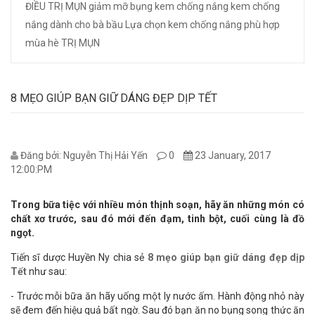
ĐIỀU TRỊ MỤN
giảm mỡ bụng
kem chống nắng
kem chống
nắng dành cho bà bầu
Lựa chọn kem chống nắng phù hợp
mùa hè
TRỊ MỤN
8 MẸO GIÚP BẠN GIỮ DÁNG ĐẸP DỊP TẾT
Đăng bởi: Nguyễn Thị Hải Yến
0
23 January, 2017
12:00:PM
Trong bữa tiệc với nhiều món thịnh soạn, hãy ăn những món có
chất xơ trước, sau đó mới đến đạm, tinh bột, cuối cùng là đồ
ngọt.
Tiến sĩ dược Huyền Ny chia sẻ
8 mẹo giúp bạn giữ dáng đẹp dịp
Tết
như sau:
- Trước mỗi bữa ăn hãy uống một ly nước ấm. Hành động nhỏ này
sẽ đem đến hiệu quả bất ngờ. Sau đó bạn ăn no bụng song thức ăn