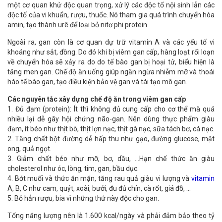
một cơ quan khử độc quan trọng, xử lý các độc tố nội sinh lẫn các
độc tố của vi khuẩn, rượu, thuốc. Nó tham gia quá trình chuyển hóa
amin, tạo thành urê để loại bỏ nitơ phi protein.
Ngoài ra, gan còn là cơ quan dự trữ vitamin A và các yếu tố vi
khoáng như sắt, đồng. Do đó khi bị viêm gan cấp, hàng loạt rối loạn
về chuyển hóa sẽ xảy ra do do tế bào gan bị hoại tử, biểu hiện là
tăng men gan. Chế độ ăn uống giúp ngăn ngừa nhiễm mỡ và thoái
háo tế bào gan, tạo điều kiện bảo vệ gan và tái tạo mô gan.
Các nguyên tắc xây dựng chế độ ăn trong viêm gan cấp
1. Đủ đạm (protein): Ít thì không đủ cung cấp cho cơ thể mà quá
nhiều lại dễ gây hội chứng não-gan. Nên dùng thực phẩm giàu
đạm, ít béo như thịt bò, thịt lợn nạc, thịt gà nạc, sữa tách bơ, cá nạc.
2. Tăng chất bột đường dễ hấp thu như gạo, đường glucose, mật
ong, quả ngọt.
3. Giảm chất béo như mỡ, bơ, dầu, …Hạn chế thức ăn giàu
cholesterol như óc, lòng, tim, gan, bầu dục.
4. Bớt muối và thức ăn mặn, tăng rau quả giàu vi lượng và
vitamin
A, B, C như cam, quýt, xoài, bưởi, đu đủ chín, cà rốt, giá đỗ, …
5. Bỏ hẳn rượu, bia vì những thứ này độc cho gan.
Tổng năng lượng nên là 1.600 kcal/ngày và phải đảm bảo theo tỷ