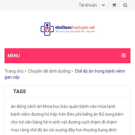
Tài khoản
MENU
Trang chủ
Chuyên đề dinh dưỡng
Chế độ ăn trong bệnh viêm
gan cấp
TAGS
ăn đúng cách
ăn khoa học
bảo quản
bệnh vào mùa lạnh
bệnh viêm đường hô hấp trên
Béo phì
biếng ăn
Bổ sung kẽm
cho trẻ
cân bằng hệ vi sinh vật đường ruột
chậm đi
chậm
mọc răng
chế độ ăn
còi xương
đầy hơi chướng bụng
dinh