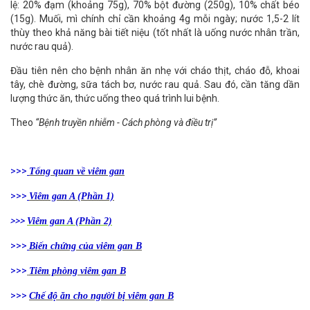
lệ: 20% đạm (khoảng 75g), 70% bột đường (250g), 10% chất béo
(15g). Muối, mì chính chỉ cần khoảng 4g mỗi ngày; nước 1,5-2 lít
thùy theo khả năng bài tiết niệu (tốt nhất là uống nước nhân trần,
nước rau quả).
Đầu tiên nên cho bệnh nhân ăn nhẹ với cháo thịt, cháo đỗ, khoai
tây, chè đường, sữa tách bơ, nước rau quả. Sau đó, cần tăng dần
lượng thức ăn, thức uống theo quá trình lui bệnh.
Theo
“Bệnh truyền nhiễm - Cách phòng và điều trị”
>>>
Tổng quan về viêm gan
>>>
Viêm gan A (Phần 1)
>>>
Viêm gan A (Phần 2)
>>>
Biến chứng của viêm gan B
>>>
Tiêm phòng viêm gan B
>>>
Chế độ ăn cho người bị viêm gan B