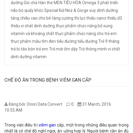
dưỡng
Giò chả
Hàn the
MEN TIÊU HÓA
Omega 3
phát triển
não bộ
quấy khóc
Special Kid Nez & Gorge
suy dinh dưỡng
tăng chiều cao cho bé
tăng cường thị lực
thiếu canci
thiếu d3
thiếu vi chát dinh dưỡng
thực phẩm chức năng bổ sung
vitamin và khoáng chất
thực phẩm chức năng cho trẻ em
thực phẩm màu tím đen
tiểu đường
tiểu đường
Trẻ 9 tháng
trẻ bị táo bón
trẻ em
Trẻ mới ốm dậy
Trẻ thông minh
vi chất
dinh dưỡng
vitamin
CHẾ ĐỘ ĂN TRONG BỆNH VIÊM GAN CẤP
Đăng bởi: Orion Data Convert
0
31 March, 2016
10:55:AM
Trong việc điều trị
viêm gan
cấp, một trong những điều quan trọng
nhất là có chế độ nghỉ ngơi, ăn uống hợp lý. Người bệnh cần ăn đủ