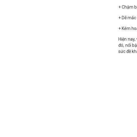
+ Chậm bi
+ Dễ mắc 
+ Kém hoạ
Hiện nay,
đó, nổi bậ
sức đề khá