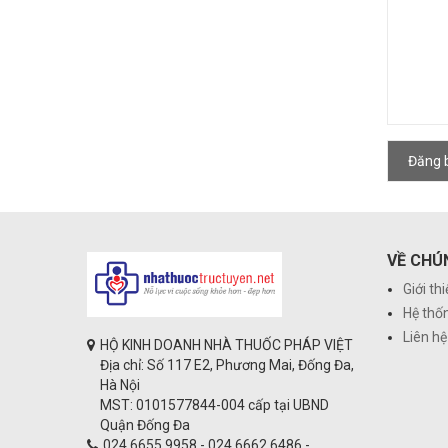
Đăng b
VỀ CHÚ
Giới th
Hệ thố
Liên hệ
HỘ KINH DOANH NHÀ THUỐC PHÁP VIỆT
Địa chỉ: Số 117 E2, Phương Mai, Đống Đa,
Hà Nội
MST: 0101577844-004 cấp tại UBND
Quận Đống Đa
024.6655.9958 - 024.6662.6486 -