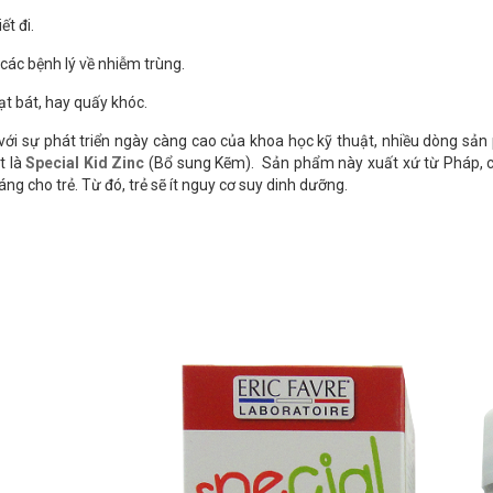
ết đi.
các bệnh lý về nhiễm trùng.
t bát, hay quấy khóc.
 với sự phát triển ngày càng cao của khoa học kỹ thuật, nhiều dòng sản
t là
Special Kid Zinc
(Bổ sung Kẽm). Sản phẩm này xuất xứ từ Pháp, c
ng cho trẻ. Từ đó, trẻ sẽ ít nguy cơ suy dinh dưỡng.