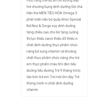
mọc răng
chế độ ăn
còi xương
đầy
hơi chướng bụng
dinh dưỡng
Giò chả
Hàn the
MEN TIÊU HÓA
Omega 3
phát triển não bộ
quấy khóc
Special
Kid Nez & Gorge
suy dinh dưỡng
tăng chiều cao cho bé
tăng cường
thị lực
thiếu canci
thiếu d3
thiếu vi
chát dinh dưỡng
thực phẩm chức
năng bổ sung vitamin và khoáng
chất
thực phẩm chức năng cho trẻ
em
thực phẩm màu tím đen
tiểu
đường
tiểu đường
Trẻ 9 tháng
trẻ bị
táo bón
trẻ em
Trẻ mới ốm dậy
Trẻ
thông minh
vi chất dinh dưỡng
vitamin