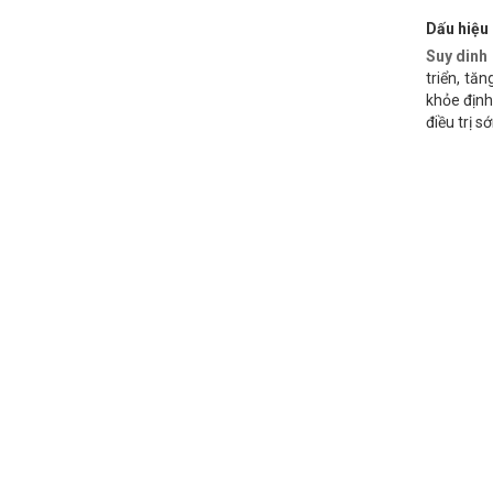
Dấu hiệu 
Suy dinh
triển, tă
khỏe định
điều trị s