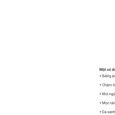
Một số dấ
+ Biếng ăn
+ Chậm tă
+ Khó ngủ
+ Mọc ră
+ Da xanh