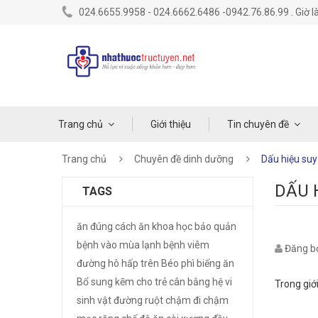
024.6655.9958 - 024.6662.6486 -0942.76.86.99 . Giờ là
Trang chủ
Giới thiệu
Tin chuyên đề
Trang chủ
Chuyên đề dinh dưỡng
Dấu hiệu suy
DẤU 
TAGS
ăn đúng cách
ăn khoa học
bảo quản
bệnh vào mùa lạnh
bệnh viêm
Đăng bở
đường hô hấp trên
Béo phì
biếng ăn
Bổ sung kẽm cho trẻ
cân bằng hệ vi
Trong giớ
sinh vật đường ruột
chậm đi
chậm