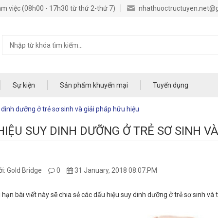
m việc (08h00 - 17h30 từ thứ 2-thứ 7)
nhathuoctructuyen.net@
Sự kiện
Sản phẩm khuyến mại
Tuyển dụng
 dinh dưỡng ở trẻ sơ sinh và giải pháp hữu hiệu
HIỆU SUY DINH DƯỠNG Ở TRẺ SƠ SINH VÀ
i: Gold Bridge
0
31 January, 2018 08:07:PM
i hạn bài viết này sẽ chia sẻ các dấu hiệu suy dinh dưỡng ở trẻ sơ sinh 