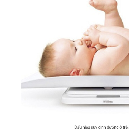
Dấu hiệu suy dinh dưỡng ở trẻ 