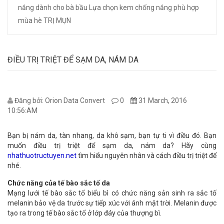
nắng dành cho bà bầu
Lựa chọn kem chống nắng phù hợp
mùa hè
TRỊ MỤN
ĐIỀU TRỊ TRIỆT ĐỂ SẠM DA, NÁM DA
Đăng bởi: Orion Data Convert
0
31 March, 2016
10:56:AM
Bạn bị nám da, tàn nhang, da khô sạm, bạn tự ti vì điều đó. Bạn
muốn điều trị triệt để sạm da, nám da? Hãy cùng
nhathuotructuyen.net
tìm hiểu nguyên nhân và cách điều trị triệt để
nhé.
Chức năng của tế bào sắc tố da
Mạng lưới tế bào sắc tố biểu bì có chức năng sản sinh ra sắc tố
melanin bảo vệ da trước sự tiếp xúc với ánh mặt trời. Melanin được
tạo ra trong tế bào sắc tố ở lớp đáy của thượng bì.