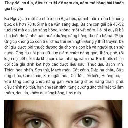
Thay đổi cơ địa, điều trị triệt để sạm da, nám má bằng bài thuốc
gia truyền
Bà Nguyệt, ở một ấp nhỏ ở tỉnh Bạc Liêu, quanh năm mùa hè nóng
bức, đã hơn 70 tuổi mà da vẫn sáng đẹp. Ba chị con gái bà 45-52
tuổi rồi mà da vẫn sáng hồng, không một vết nám. Hỏi bí quyết bà
cho biết đó là nhờ bài thuốc dưỡng sáng hồng da của bố bà để lại.
Ông cụ không có con trai, cháu trai nên nghề Đông y thất truyền, bà
chỉ giữ được bài thuốc dưỡng da cho mẹ con bà và người quen sử
dụng. Ông cụ nói phụ nữ suy giảm chức năng gan, thận, phế, rối
loạn nội tiết dễ bị da khô sạm, tàn nhang, nám má. Bài thuốc nhiều
đời của gia đình kết hợp các dược liệu sau: Thục địa, Bạch linh,
Thiên hoa phấn, Sơn thù, Mạch môn, Cát cánh, Diệp hạ châu, Sữa
ong chúa, Cam thảo, Kim ngân hoa, Chi tử, Liên kiều, Hoàng bá, …
vừa tăng cường chức năng gan, vừa tăng chức năng thận, phế,
điều chỉnh nội tiết, hạn chế sản sinh, tăng cường đào thải sắc tố làm
thâm, đen da, khiến da sáng hồng, tươi mịn.