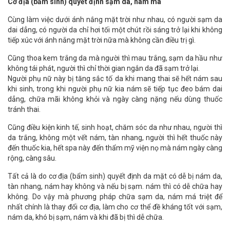
Cơ địa (bẩm sinh) quyết định sạm da, nám má
Cùng làm việc dưới ánh nắng mặt trời như nhau, có người sạm da
dai dẳng, có người da chỉ hơi tối một chút rồi sáng trở lại khi không
tiếp xúc với ánh nắng mặt trời nữa mà không cần điều trị gì.
Cũng thoa kem trắng da mà người thì mau trắng, sạm da hầu như
không tái phát, người thì chỉ thời gian ngắn da đã sạm trở lại.
Người phụ nữ này bị tăng sắc tố da khi mang thai sẽ hết nám sau
khi sinh, trong khi người phụ nữ kia nám sẽ tiếp tục đeo bám dai
dẳng, chữa mãi không khỏi và ngày càng nặng nếu dùng thuốc
tránh thai.
Cũng điều kiện kinh tế, sinh hoạt, chăm sóc da như nhau, người thì
da trắng, không một vết nám, tàn nhang, người thì hết thuốc này
đến thuốc kia, hết spa này đến thẩm mỹ viện nọ mà nám ngày càng
rộng, càng sâu.
Tất cả là do cơ địa (bẩm sinh) quyết định da mặt có dễ bị nám da,
tàn nhang, nám hay không và nếu bị sạm. nám thì có dễ chữa hay
không. Do vậy mà phương pháp chữa sạm da, nám má triệt để
nhất chính là thay đổi cơ địa, làm cho cơ thể đề kháng tốt với sạm,
nám da, khó bị sạm, nám và khi đã bị thì dễ chữa.