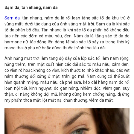
Sạm da, tàn nhang, nám da
Sạm da
, tàn nhang, nám da là rối loạn tăng sắc tố da khu trú ở
vùng mặt, dưới tác dụng của ánh sáng mặt trời. Sạm da là khi sắc
tố da phân bố đều. Tàn nhang là khi sắc tố da phân bố không đều
tạo nên các đốm có màu nâu, đen. Nám da là tăng sắc tố da do
hormone nữ tác động lên dòng tế bào sắc tố xảy ra trong thời kỳ
mang thai ở phụ nữ hoặc dùng thuốc tránh thai lâu dài.
Ánh nắng mặt trời làm tăng độ dày của lớp sắc tố, làm nám rộng,
nặng thêm, trên mặt xuất hiện các dải sắc tố màu nâu, xám đen,
có viền rõ hoặc không có viền, kích thước to nhỏ khác nhau, các vết
nám thường đối xứng ở mặt, trán, gò má. Nám cũng có thể xuất
hiện quanh miệng, màu nâu, cà phê sữa, kéo dài hàng năm do rối
loạn nội tiết, kinh nguyệt, do gan nóng, nhiễm độc, viêm gan, suy
thận, đi nắng không đội mũ, không dùng kem chống nắng, dị ứng
mỹ phẩm thoa mặt, lột mặt nạ, chấn thương, viêm da mặt.