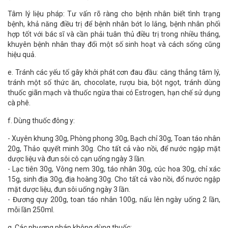
Tâm lý liệu pháp: Tư vấn rõ ràng cho bệnh nhân biết tình trạng
bệnh, khả năng điều trị để bệnh nhân bớt lo lắng, bệnh nhân phối
hợp tốt với bác sĩ và cần phải tuân thủ điều trị trong nhiều tháng,
khuyên bệnh nhân thay đổi một số sinh hoạt và cách sống cũng
hiệu quả.
e. Tránh các yếu tố gây khởi phát cơn đau đầu: căng thẳng tâm lý,
tránh một số thức ăn, chocolate, rượu bia, bột ngọt, tránh dùng
thuốc giãn mạch và thuốc ngừa thai có Estrogen, hạn chế sử dụng
cà phê.
f. Dùng thuốc đông y:
- Xuyên khung 30g, Phòng phong 30g, Bạch chỉ 30g, Toan táo nhân
20g, Thảo quyết minh 30g. Cho tất cả vào nồi, để nước ngập mặt
dược liệu và đun sôi cô cạn uống ngày 3 lần.
- Lạc tiên 30g, Vông nem 30g, táo nhân 30g, cúc hoa 30g, chỉ xác
15g, sinh địa 30g, địa hoàng 30g. Cho tất cả vào nồi, đổ nước ngập
mặt dược liệu, đun sôi uống ngày 3 lần.
- Đương quy 200g, toan táo nhân 100g, nấu lên ngày uống 2 lần,
mỗi lần 250ml.
g. Các phương pháp không dùng thuốc: