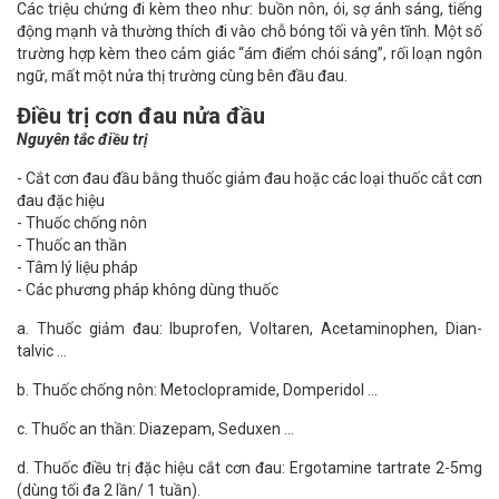
Các triệu chứng đi kèm theo như: buồn nôn, ói, sợ ánh sáng, tiếng
động mạnh và thường thích đi vào chỗ bóng tối và yên tĩnh. Một số
trường hợp kèm theo cảm giác “ám điểm chói sáng”, rối loạn ngôn
ngữ, mất một nửa thị trường cùng bên đầu đau.
Điều trị cơn đau nửa đầu
Nguyên tắc điều trị
- Cắt cơn đau đầu bằng thuốc giảm đau hoặc các loại thuốc cắt cơn
đau đặc hiệu
- Thuốc chống nôn
- Thuốc an thần
- Tâm lý liệu pháp
- Các phương pháp không dùng thuốc
a. Thuốc giảm đau: Ibuprofen, Voltaren, Acetaminophen, Dian-
talvic …
b. Thuốc chống nôn: Metoclopramide, Domperidol …
c. Thuốc an thần: Diazepam, Seduxen …
d. Thuốc điều trị đặc hiệu cắt cơn đau: Ergotamine tartrate 2-5mg
(dùng tối đa 2 lần/ 1 tuần).