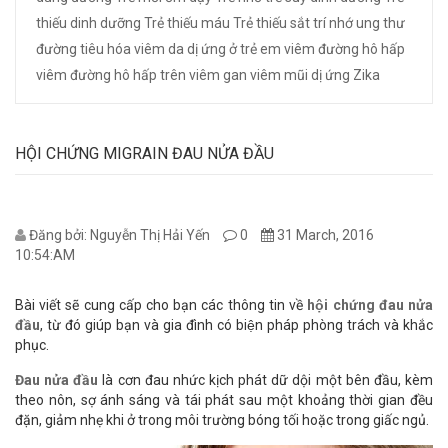
thiếu dinh dưỡng
Trẻ thiếu máu
Trẻ thiếu sắt
trí nhớ
ung thư
đường tiêu hóa
viêm da dị ứng ở trẻ em
viêm đường hô hấp
viêm đường hô hấp trên
viêm gan
viêm mũi dị ứng
Zika
HỘI CHỨNG MIGRAIN ĐAU NỬA ĐẦU
Đăng bởi: Nguyễn Thị Hải Yến
0
31 March, 2016
10:54:AM
Bài viết sẽ cung cấp cho bạn các thông tin về
hội chứng đau nửa
đầu
, từ đó giúp bạn và gia đình có biện pháp phòng trách và khắc
phục.
Đau nửa đầu
là cơn đau nhức kịch phát dữ dội một bên đầu, kèm
theo nôn, sợ ánh sáng và tái phát sau một khoảng thời gian đều
đặn, giảm nhẹ khi ở trong môi trường bóng tối hoặc trong giấc ngủ.