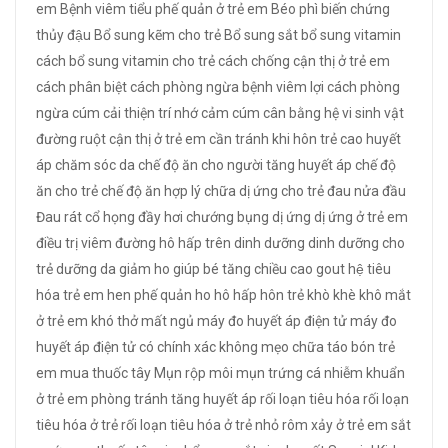
em
Bệnh viêm tiểu phế quản ở trẻ em
Béo phì
biến chứng
thủy đậu
Bổ sung kẽm cho trẻ
Bổ sung sắt
bổ sung vitamin
cách bổ sung vitamin cho trẻ
cách chống cận thị ở trẻ em
cách phân biệt
cách phòng ngừa bệnh viêm lợi
cách phòng
ngừa cúm
cải thiện trí nhớ
cảm cúm
cân bằng hệ vi sinh vật
đường ruột
cận thị ở trẻ em
cần tránh khi hôn trẻ
cao huyết
áp
chăm sóc da
chế độ ăn cho người tăng huyết áp
chế độ
ăn cho trẻ
chế độ ăn hợp lý
chữa dị ứng cho trẻ
đau nửa đầu
Đau rát cổ họng
đầy hơi chướng bụng
dị ứng
dị ứng ở trẻ em
điều trị viêm đường hô hấp trên
dinh dưỡng
dinh dưỡng cho
trẻ
dưỡng da
giảm ho
giúp bé tăng chiều cao
gout
hệ tiêu
hóa trẻ em
hen phế quản
ho
hô hấp
hôn trẻ
khò khè
khô mắt
ở trẻ em
khó thở
mất ngủ
máy đo huyết áp điện tử
máy đo
huyết áp điện tử có chính xác không
mẹo chữa táo bón trẻ
em
mua thuốc tây
Mụn rộp môi
mụn trứng cá
nhiễm khuẩn
ở trẻ em
phòng tránh tăng huyết áp
rối loạn tiêu hóa
rối loạn
tiêu hóa ở trẻ
rối loạn tiêu hóa ở trẻ nhỏ
rôm xảy ở trẻ em
sắt