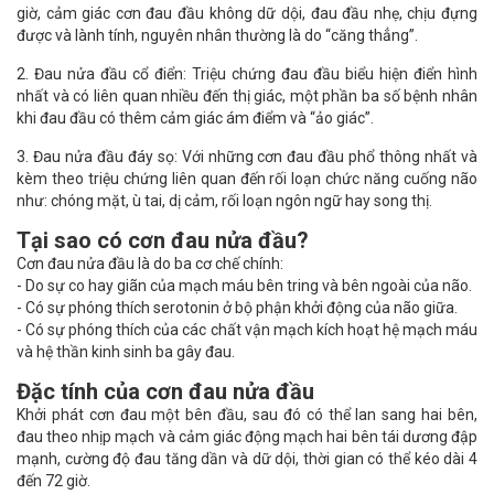
giờ, cảm giác cơn đau đầu không dữ dội, đau đầu nhẹ, chịu đựng
được và lành tính, nguyên nhân thường là do “căng thẳng”.
2. Đau nửa đầu cổ điển: Triệu chứng đau đầu biểu hiện điển hình
nhất và có liên quan nhiều đến thị giác, một phần ba số bệnh nhân
khi đau đầu có thêm cảm giác ám điểm và “ảo giác”.
3. Đau nửa đầu đáy sọ: Với những cơn đau đầu phổ thông nhất và
kèm theo triệu chứng liên quan đến rối loạn chức năng cuống não
như: chóng mặt, ù tai, dị cảm, rối loạn ngôn ngữ hay song thị.
Tại sao có cơn đau nửa đầu?
Cơn đau nửa đầu là do ba cơ chế chính:
- Do sự co hay giãn của mạch máu bên tring và bên ngoài của não.
- Có sự phóng thích serotonin ở bộ phận khởi động của não giữa.
- Có sự phóng thích của các chất vận mạch kích hoạt hệ mạch máu
và hệ thần kinh sinh ba gây đau.
Đặc tính của cơn đau nửa đầu
Khởi phát cơn đau một bên đầu, sau đó có thể lan sang hai bên,
đau theo nhịp mạch và cảm giác động mạch hai bên tái dương đập
mạnh, cường độ đau tăng dần và dữ dội, thời gian có thể kéo dài 4
đến 72 giờ.