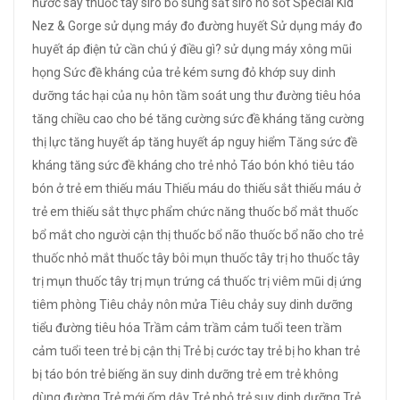
nước
say thuốc tây
siro bổ sung sắt
siro ho
sốt
Special Kid
Nez & Gorge
sử dụng máy đo đường huyết
Sử dụng máy đo
huyết áp điện tử cần chú ý điều gì?
sử dụng máy xông mũi
họng
Sức đề kháng của trẻ kém
sưng đỏ khớp
suy dinh
dưỡng
tác hại của nụ hôn
tầm soát ung thư đường tiêu hóa
tăng chiều cao cho bé
tăng cường sức đề kháng
tăng cường
thị lực
tăng huyết áp
tăng huyết áp nguy hiểm
Tăng sức đề
kháng
tăng sức đề kháng cho trẻ nhỏ
Táo bón khó tiêu
táo
bón ở trẻ em
thiếu máu
Thiếu máu do thiếu sắt
thiếu máu ở
trẻ em
thiếu sắt
thực phẩm chức năng
thuốc bổ mắt
thuốc
bổ mắt cho người cận thị
thuốc bổ não
thuốc bổ não cho trẻ
thuốc nhỏ mắt
thuốc tây bôi mụn
thuốc tây trị ho
thuốc tây
trị mụn
thuốc tây trị mụn trứng cá
thuốc trị viêm mũi dị ứng
tiêm phòng
Tiêu chảy nôn mửa
Tiêu chảy suy dinh dưỡng
tiểu đường
tiêu hóa
Trầm cảm
trầm cảm tuổi teen
trầm
cảm tuổi teen
trẻ bị cận thị
Trẻ bị cước tay
trẻ bị ho khan
trẻ
bị táo bón
trẻ biếng ăn suy dinh dưỡng
trẻ em
trẻ không
dùng đường
Trẻ mới ốm dậy
Trẻ nhỏ
trẻ suy dinh dưỡng
Trẻ