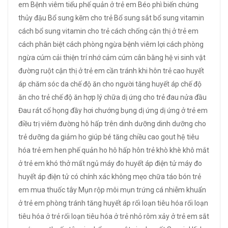
em
Bệnh viêm tiểu phế quản ở trẻ em
Béo phì
biến chứng
thủy đậu
Bổ sung kẽm cho trẻ
Bổ sung sắt
bổ sung vitamin
cách bổ sung vitamin cho trẻ
cách chống cận thị ở trẻ em
cách phân biệt
cách phòng ngừa bệnh viêm lợi
cách phòng
ngừa cúm
cải thiện trí nhớ
cảm cúm
cân bằng hệ vi sinh vật
đường ruột
cận thị ở trẻ em
cần tránh khi hôn trẻ
cao huyết
áp
chăm sóc da
chế độ ăn cho người tăng huyết áp
chế độ
ăn cho trẻ
chế độ ăn hợp lý
chữa dị ứng cho trẻ
đau nửa đầu
Đau rát cổ họng
đầy hơi chướng bụng
dị ứng
dị ứng ở trẻ em
điều trị viêm đường hô hấp trên
dinh dưỡng
dinh dưỡng cho
trẻ
dưỡng da
giảm ho
giúp bé tăng chiều cao
gout
hệ tiêu
hóa trẻ em
hen phế quản
ho
hô hấp
hôn trẻ
khò khè
khô mắt
ở trẻ em
khó thở
mất ngủ
máy đo huyết áp điện tử
máy đo
huyết áp điện tử có chính xác không
mẹo chữa táo bón trẻ
em
mua thuốc tây
Mụn rộp môi
mụn trứng cá
nhiễm khuẩn
ở trẻ em
phòng tránh tăng huyết áp
rối loạn tiêu hóa
rối loạn
tiêu hóa ở trẻ
rối loạn tiêu hóa ở trẻ nhỏ
rôm xảy ở trẻ em
sắt