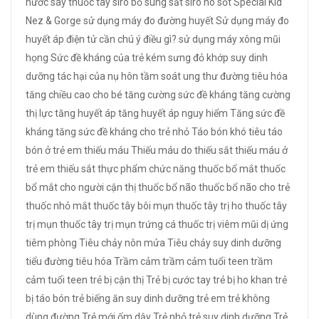
nước
say thuốc tây
siro bổ sung sắt
siro ho
sốt
Special Kid
Nez & Gorge
sử dụng máy đo đường huyết
Sử dụng máy đo
huyết áp điện tử cần chú ý điều gì?
sử dụng máy xông mũi
họng
Sức đề kháng của trẻ kém
sưng đỏ khớp
suy dinh
dưỡng
tác hại của nụ hôn
tầm soát ung thư đường tiêu hóa
tăng chiều cao cho bé
tăng cường sức đề kháng
tăng cường
thị lực
tăng huyết áp
tăng huyết áp nguy hiểm
Tăng sức đề
kháng
tăng sức đề kháng cho trẻ nhỏ
Táo bón khó tiêu
táo
bón ở trẻ em
thiếu máu
Thiếu máu do thiếu sắt
thiếu máu ở
trẻ em
thiếu sắt
thực phẩm chức năng
thuốc bổ mắt
thuốc
bổ mắt cho người cận thị
thuốc bổ não
thuốc bổ não cho trẻ
thuốc nhỏ mắt
thuốc tây bôi mụn
thuốc tây trị ho
thuốc tây
trị mụn
thuốc tây trị mụn trứng cá
thuốc trị viêm mũi dị ứng
tiêm phòng
Tiêu chảy nôn mửa
Tiêu chảy suy dinh dưỡng
tiểu đường
tiêu hóa
Trầm cảm
trầm cảm tuổi teen
trầm
cảm tuổi teen
trẻ bị cận thị
Trẻ bị cước tay
trẻ bị ho khan
trẻ
bị táo bón
trẻ biếng ăn suy dinh dưỡng
trẻ em
trẻ không
dùng đường
Trẻ mới ốm dậy
Trẻ nhỏ
trẻ suy dinh dưỡng
Trẻ