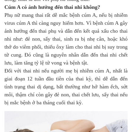
Cúm A có ảnh hưởng đến thai nhi không?
Phụ nữ mang thai rất dễ mắc bệnh cúm A, nếu bị nhiễm
virus cúm A thì càng nguy hiểm hơn. Vì bệnh cúm A gây
ảnh hưởng đến thai phụ và dẫn đến kết quả xấu cho thai
nhi như: đẻ non, sẩy thai, sinh ra bị nhẹ cân, hoặc khó
thở do viêm phổi, thiếu ôxy làm cho thai nhi bị suy trong
tử cung. Đó cũng là nguyên nhân dẫn đến thai nhi chết
lưu, làm tăng tỷ lệ tử vong và bệnh tật.
Đối với thai nhi nếu người mẹ bị nhiễm cúm A, nhất là
giai đoạn 12 tuần đầu tiên của thai kỳ, thì dễ dẫn đến
tình trạng thai dị dạng, bất thường như hở hàm ếch, sứt
môi, thậm chí còn gây đẻ non, thai chết lưu, sẩy thai nếu
bị mắc bệnh ở ba tháng cuối thai kỳ.