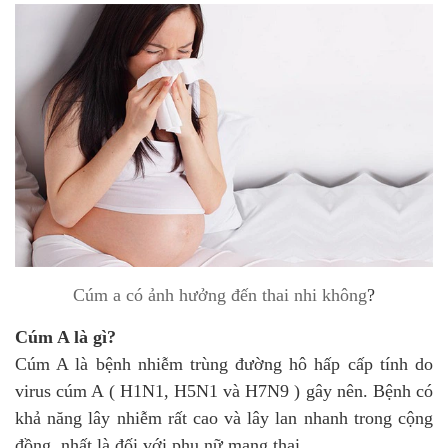
Cúm a có ảnh hưởng đến thai nhi không
?
Cúm A là gì?
Cúm A là bệnh nhiễm trùng đường hô hấp cấp tính do
virus cúm A ( H1N1, H5N1 và H7N9 ) gây nên. Bệnh có
khả năng lây nhiễm rất cao và lây lan nhanh trong cộng
đồng, nhất là đối với phụ nữ mang thai.