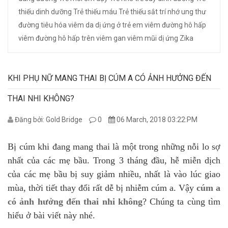
thiếu dinh dưỡng
Trẻ thiếu máu
Trẻ thiếu sắt
trí nhớ
ung thư
đường tiêu hóa
viêm da dị ứng ở trẻ em
viêm đường hô hấp
viêm đường hô hấp trên
viêm gan
viêm mũi dị ứng
Zika
KHI PHỤ NỮ MANG THAI BỊ CÚM A CÓ ẢNH HƯỞNG ĐẾN
THAI NHI KHÔNG?
Đăng bởi: Gold Bridge
0
06 March, 2018 03:22:PM
Bị cúm khi đang mang thai là một trong những nỗi lo sợ
nhất của các mẹ bầu. Trong 3 tháng đầu, hễ miễn dịch
của các mẹ bầu bị suy giảm nhiều, nhất là vào lúc giao
mùa, thời tiết thay đổi rất dễ bị nhiễm cúm a. Vậy
cúm a
có ảnh hưởng đến thai nhi không
? Chúng ta cùng tìm
hiểu ở bài viết này nhé.