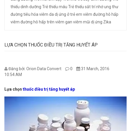
thiếu dinh dưỡng
Trẻ thiếu máu
Trẻ thiếu sắt
trí nhớ
ung thư
đường tiêu hóa
viêm da dị ứng ở trẻ em
viêm đường hô hấp
viêm đường hô hấp trên
viêm gan
viêm mũi dị ứng
Zika
LỰA CHỌN THUỐC ĐIỀU TRỊ TĂNG HUYẾT ÁP
Đăng bởi: Orion Data Convert
0
31 March, 2016
10:54:AM
Lựa chọn
thuốc điều trị tăng huyết áp