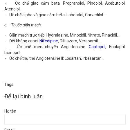
- Ức chế giao cảm beta: Propranolol, Pindolol, Acebutolol,
Atenolol…
- Ức chế alpha và giao cảm beta: Labetalol, Carvedilol….
c. Thuốc giãn mạch:
- Giãn mạch trực tiếp: Hydralazine, Minoxidil, Nitrate, Pinacidil….
- Đối kháng canxi:
Nifedipine
, Diltiazem, Verapamil…
- Ức chế men chuyển Angiotensine:
Captopril
, Enalapril,
Lisinopril…
- Ức chế thụ thể Angiotensine II: Losartan, Irbesartan…
Tags:
Để lại bình luận
Họ tên