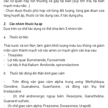
các cơ quan này tổn thương và gây tai biến (suy tim trái, tai biến
mạch máu não…)
- Chọn được thuốc phù hợp với từng đối tượng, từng giai đoạn của
tăng huyết áp, thuốc có tác dụng cao, ít tác dụng phụ.
2. Các nhóm thuốc hạ áp
Dựa trên cơ chế tác dụng có thể chia làm 3 nhóm lớn:
a. Thuốc lợi tiểu:
Thải nước và ion Na+, làm giảm khối lượng máu lưu thông và giảm
mẫn cảm thành mạch với các amin co mạch gồm các loại sau:
- Thiazides
- Lợi tiểu quai: Bumetanide, Furosemide
- Lợi tiểu ít thải Kalium: Amiloride, spironolactone
b. Thuốc tác động lên thần kinh giao cảm
- Trên đồng vận giao cảm alpha trung ương: Methyldopa,
Clonidine, Guanabenz, Guanfacine… và đồng vận thụ thể
Imidazoline.
- Ức chế andrenergic ngoại biên: Reserpine, Gianethidine,
Guanarel sulfate…
- Ức chế giao cảm alpha: Prazosine, Doxazonise, Urapidil..