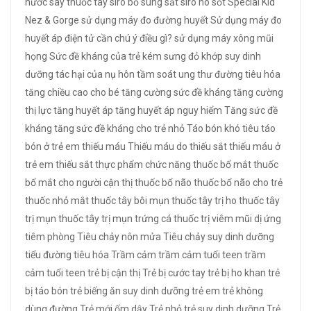
nước
say thuốc tây
siro bổ sung sắt
siro ho
sốt
Special Kid
Nez & Gorge
sử dụng máy đo đường huyết
Sử dụng máy đo
huyết áp điện tử cần chú ý điều gì?
sử dụng máy xông mũi
họng
Sức đề kháng của trẻ kém
sưng đỏ khớp
suy dinh
dưỡng
tác hại của nụ hôn
tầm soát ung thư đường tiêu hóa
tăng chiều cao cho bé
tăng cường sức đề kháng
tăng cường
thị lực
tăng huyết áp
tăng huyết áp nguy hiểm
Tăng sức đề
kháng
tăng sức đề kháng cho trẻ nhỏ
Táo bón khó tiêu
táo
bón ở trẻ em
thiếu máu
Thiếu máu do thiếu sắt
thiếu máu ở
trẻ em
thiếu sắt
thực phẩm chức năng
thuốc bổ mắt
thuốc
bổ mắt cho người cận thị
thuốc bổ não
thuốc bổ não cho trẻ
thuốc nhỏ mắt
thuốc tây bôi mụn
thuốc tây trị ho
thuốc tây
trị mụn
thuốc tây trị mụn trứng cá
thuốc trị viêm mũi dị ứng
tiêm phòng
Tiêu chảy nôn mửa
Tiêu chảy suy dinh dưỡng
tiểu đường
tiêu hóa
Trầm cảm
trầm cảm tuổi teen
trầm
cảm tuổi teen
trẻ bị cận thị
Trẻ bị cước tay
trẻ bị ho khan
trẻ
bị táo bón
trẻ biếng ăn suy dinh dưỡng
trẻ em
trẻ không
dùng đường
Trẻ mới ốm dậy
Trẻ nhỏ
trẻ suy dinh dưỡng
Trẻ