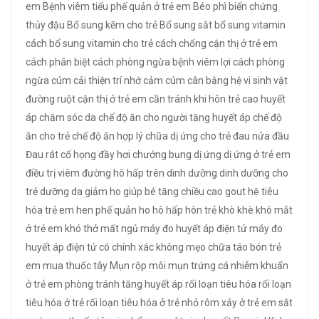
em
Bệnh viêm tiểu phế quản ở trẻ em
Béo phì
biến chứng
thủy đậu
Bổ sung kẽm cho trẻ
Bổ sung sắt
bổ sung vitamin
cách bổ sung vitamin cho trẻ
cách chống cận thị ở trẻ em
cách phân biệt
cách phòng ngừa bệnh viêm lợi
cách phòng
ngừa cúm
cải thiện trí nhớ
cảm cúm
cân bằng hệ vi sinh vật
đường ruột
cận thị ở trẻ em
cần tránh khi hôn trẻ
cao huyết
áp
chăm sóc da
chế độ ăn cho người tăng huyết áp
chế độ
ăn cho trẻ
chế độ ăn hợp lý
chữa dị ứng cho trẻ
đau nửa đầu
Đau rát cổ họng
đầy hơi chướng bụng
dị ứng
dị ứng ở trẻ em
điều trị viêm đường hô hấp trên
dinh dưỡng
dinh dưỡng cho
trẻ
dưỡng da
giảm ho
giúp bé tăng chiều cao
gout
hệ tiêu
hóa trẻ em
hen phế quản
ho
hô hấp
hôn trẻ
khò khè
khô mắt
ở trẻ em
khó thở
mất ngủ
máy đo huyết áp điện tử
máy đo
huyết áp điện tử có chính xác không
mẹo chữa táo bón trẻ
em
mua thuốc tây
Mụn rộp môi
mụn trứng cá
nhiễm khuẩn
ở trẻ em
phòng tránh tăng huyết áp
rối loạn tiêu hóa
rối loạn
tiêu hóa ở trẻ
rối loạn tiêu hóa ở trẻ nhỏ
rôm xảy ở trẻ em
sắt