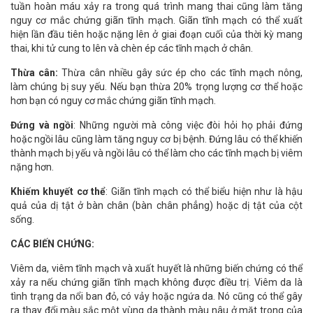
tuần hoàn máu xảy ra trong quá trình mang thai cũng làm tăng
nguy cơ mắc chứng giãn tĩnh mạch. Giãn tĩnh mạch có thể xuất
hiện lần đầu tiên hoặc nặng lên ở giai đoạn cuối của thời kỳ mang
thai, khi tử cung to lên và chèn ép các tĩnh mạch ở chân.
Thừa cân:
Thừa cân nhiều gây sức ép cho các tĩnh mạch nông,
làm chúng bị suy yếu. Nếu bạn thừa 20% trọng lượng cơ thể hoặc
hơn bạn có nguy cơ mắc chứng giãn tĩnh mạch.
Đứng và ngồi
: Những người mà công việc đòi hỏi họ phải đứng
hoặc ngồi lâu cũng làm tăng nguy cơ bị bệnh. Đứng lâu có thể khiến
thành mạch bị yếu và ngồi lâu có thể làm cho các tĩnh mạch bị viêm
nặng hơn.
Khiếm khuyết cơ thể
: Giãn tĩnh mạch có thể biểu hiện như là hậu
quả của dị tật ở bàn chân (bàn chân phẳng) hoặc dị tật của cột
sống.
CÁC BIẾN CHỨNG:
Viêm da, viêm tĩnh mạch và xuất huyết là những biến chứng có thể
xảy ra nếu chứng giãn tĩnh mạch không được điều trị. Viêm da là
tình trạng da nổi ban đỏ, có vảy hoặc ngứa da. Nó cũng có thể gây
ra thay đổi màu sắc một vùng da thành màu nâu ở mặt trong của