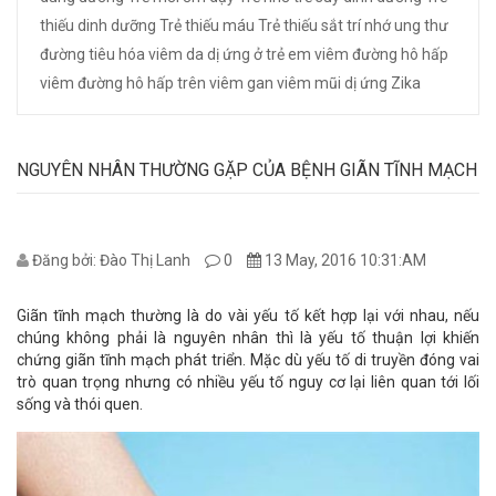
thiếu dinh dưỡng
Trẻ thiếu máu
Trẻ thiếu sắt
trí nhớ
ung thư
đường tiêu hóa
viêm da dị ứng ở trẻ em
viêm đường hô hấp
viêm đường hô hấp trên
viêm gan
viêm mũi dị ứng
Zika
NGUYÊN NHÂN THƯỜNG GẶP CỦA BỆNH GIÃN TĨNH MẠCH
Đăng bởi: Đào Thị Lanh
0
13 May, 2016 10:31:AM
Giãn tĩnh mạch thường là do vài yếu tố kết hợp lại với nhau, nếu
chúng không phải là nguyên nhân thì là yếu tố thuận lợi khiến
chứng giãn tĩnh mạch phát triển. Mặc dù yếu tố di truyền đóng vai
trò quan trọng nhưng có nhiều yếu tố nguy cơ lại liên quan tới lối
sống và thói quen.