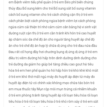
em
Bệnh viêm tiểu phế quản ở trẻ em
Béo phì
biến chứng
thủy đậu
Bổ sung kẽm cho trẻ
Bổ sung sắt
bổ sung vitamin
cách bổ sung vitamin cho trẻ
cách chống cận thị ở trẻ em
cách phân biệt
cách phòng ngừa bệnh viêm lợi
cách phòng
ngừa cúm
cải thiện trí nhớ
cảm cúm
cân bằng hệ vi sinh vật
đường ruột
cận thị ở trẻ em
cần tránh khi hôn trẻ
cao huyết
áp
chăm sóc da
chế độ ăn cho người tăng huyết áp
chế độ
ăn cho trẻ
chế độ ăn hợp lý
chữa dị ứng cho trẻ
đau nửa đầu
Đau rát cổ họng
đầy hơi chướng bụng
dị ứng
dị ứng ở trẻ em
điều trị viêm đường hô hấp trên
dinh dưỡng
dinh dưỡng cho
trẻ
dưỡng da
giảm ho
giúp bé tăng chiều cao
gout
hệ tiêu
hóa trẻ em
hen phế quản
ho
hô hấp
hôn trẻ
khò khè
khô mắt
ở trẻ em
khó thở
mất ngủ
máy đo huyết áp điện tử
máy đo
huyết áp điện tử có chính xác không
mẹo chữa táo bón trẻ
em
mua thuốc tây
Mụn rộp môi
mụn trứng cá
nhiễm khuẩn
ở trẻ em
phòng tránh tăng huyết áp
rối loạn tiêu hóa
rối loạn
tiêu hóa ở trẻ
rối loạn tiêu hóa ở trẻ nhỏ
rôm xảy ở trẻ em
sắt