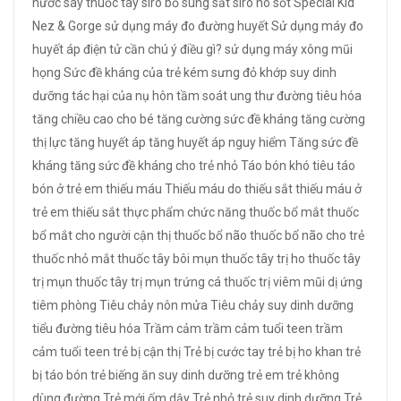
nước
say thuốc tây
siro bổ sung sắt
siro ho
sốt
Special Kid
Nez & Gorge
sử dụng máy đo đường huyết
Sử dụng máy đo
huyết áp điện tử cần chú ý điều gì?
sử dụng máy xông mũi
họng
Sức đề kháng của trẻ kém
sưng đỏ khớp
suy dinh
dưỡng
tác hại của nụ hôn
tầm soát ung thư đường tiêu hóa
tăng chiều cao cho bé
tăng cường sức đề kháng
tăng cường
thị lực
tăng huyết áp
tăng huyết áp nguy hiểm
Tăng sức đề
kháng
tăng sức đề kháng cho trẻ nhỏ
Táo bón khó tiêu
táo
bón ở trẻ em
thiếu máu
Thiếu máu do thiếu sắt
thiếu máu ở
trẻ em
thiếu sắt
thực phẩm chức năng
thuốc bổ mắt
thuốc
bổ mắt cho người cận thị
thuốc bổ não
thuốc bổ não cho trẻ
thuốc nhỏ mắt
thuốc tây bôi mụn
thuốc tây trị ho
thuốc tây
trị mụn
thuốc tây trị mụn trứng cá
thuốc trị viêm mũi dị ứng
tiêm phòng
Tiêu chảy nôn mửa
Tiêu chảy suy dinh dưỡng
tiểu đường
tiêu hóa
Trầm cảm
trầm cảm tuổi teen
trầm
cảm tuổi teen
trẻ bị cận thị
Trẻ bị cước tay
trẻ bị ho khan
trẻ
bị táo bón
trẻ biếng ăn suy dinh dưỡng
trẻ em
trẻ không
dùng đường
Trẻ mới ốm dậy
Trẻ nhỏ
trẻ suy dinh dưỡng
Trẻ