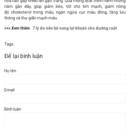
hóa cao gấp nhiều lần gạo trắng. Quả mọng acai thịnh hành những
năm gần đây, giúp giảm béo, tốt cho tim mạch, giảm nồng
độ cholesterol trong máu, ngăn ngừa cục máu đông, tăng lưu
thông và thư giãn mạch máu.
>>> Xem thêm:
7 lý do nên bổ sung lợi khuẩn cho đường ruột
Tags:
Để lại bình luận
Họ tên
Email
Bình luận