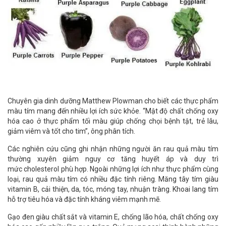
Chuyên gia dinh dưỡng Matthew Plowman cho biết các thực phẩm
màu tím mang đến nhiều lợi ích sức khỏe. “Mật độ chất chống oxy
hóa cao ở thực phẩm tối màu giúp chống chọi bệnh tật, trẻ lâu,
giảm viêm và tốt cho tim”, ông phân tích.
Các nghiên cứu cũng ghi nhận những người ăn rau quả màu tím
thường xuyên giảm nguy cơ tăng huyết áp và duy trì
mức cholesterol phù hợp. Ngoài những lợi ích như thực phẩm cùng
loại, rau quả màu tím có nhiều đặc tính riêng. Măng tây tím giàu
vitamin B, cải thiện, da, tóc, móng tay, nhuận tràng. Khoai lang tím
hỗ trợ tiêu hóa và đặc tính kháng viêm mạnh mẽ.
Gạo đen giàu chất sắt và vitamin E, chống lão hóa, chất chống oxy