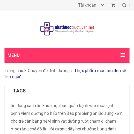
Tài khoản
MENU
Trang chủ
Chuyên đề dinh dưỡng
Thực phẩm màu tím đen sẽ
'lên ngôi'
TAGS
ăn đúng cách
ăn khoa học
bảo quản
bệnh vào mùa lạnh
bệnh viêm đường hô hấp trên
Béo phì
biếng ăn
Bổ sung kẽm
cho trẻ
cân bằng hệ vi sinh vật đường ruột
chậm đi
chậm
mọc răng
chế độ ăn
còi xương
đầy hơi chướng bụng
dinh