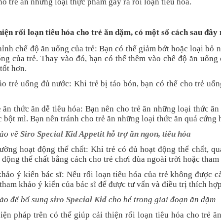
o trẻ ăn những loại thực phẩm gây ra rối loạn tiêu hóa.
hiện rối loạn tiêu hóa cho trẻ ăn dặm, có một số cách sau đây
hỉnh chế độ ăn uống của trẻ: Bạn có thể giảm bớt hoặc loại bỏ 
ng của trẻ. Thay vào đó, bạn có thể thêm vào chế độ ăn uống 
tốt hơn.
o trẻ uống đủ nước: Khi trẻ bị táo bón, bạn có thể cho trẻ uố
ẻ ăn thức ăn dễ tiêu hóa: Bạn nên cho trẻ ăn những loại thức ă
 bột mì. Bạn nên tránh cho trẻ ăn những loại thức ăn quá cứng
ảo về
Siro Special Kid Appetit hỗ trợ ăn ngon, tiêu hóa
ường hoạt động thể chất: Khi trẻ có đủ hoạt động thể chất, quá
 động thể chất bằng cách cho trẻ chơi đùa ngoài trời hoặc tham
hảo ý kiến ​​bác sĩ: Nếu rối loạn tiêu hóa của trẻ không được c
tham khảo ý kiến ​​của bác sĩ để được tư vấn và điều trị thích hợp
ảo để bổ sung
siro Special Kid
cho bé trong giai đoạn ăn dặm
ện pháp trên có thể giúp cải thiện rối loạn tiêu hóa cho trẻ ă