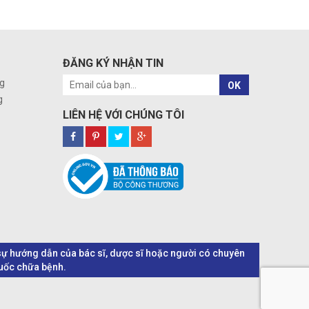
ĐĂNG KÝ NHẬN TIN
g
OK
g
LIÊN HỆ VỚI CHÚNG TÔI
o sự hướng dẫn của bác sĩ, dược sĩ hoặc người có chuyên
huốc chữa bệnh.