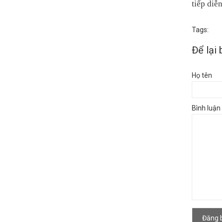
tiếp diễ
Tags:
Để lại 
Họ tên
Bình luận
Đăng b