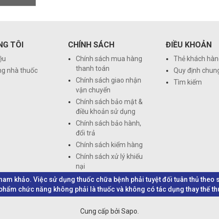
NG TÔI
CHÍNH SÁCH
ĐIỀU KHOẢN
iệu
Chính sách mua hàng
Thẻ khách hàn
thanh toán
ng nhà thuốc
Quy định chun
Chính sách giao nhận
Tìm kiếm
vận chuyển
Chính sách bảo mật &
điều khoản sử dụng
Chính sách bảo hành,
đổi trả
Chính sách kiểm hàng
Chính sách xử lý khiếu
nại
 tham khảo. Việc sử dụng thuốc chữa bệnh phải tuyệt đối tuân thủ the
hẩm chức năng không phải là thuốc và không có tác dụng thay thế t
Cung cấp bởi Sapo.