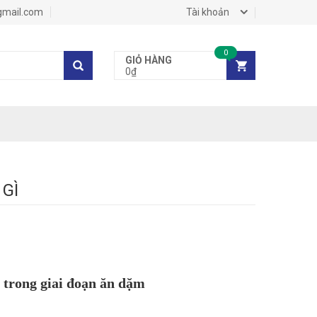
gmail.com
Tài khoản
0
GIỎ HÀNG
0₫
 GÌ
a trong giai đoạn ăn dặm