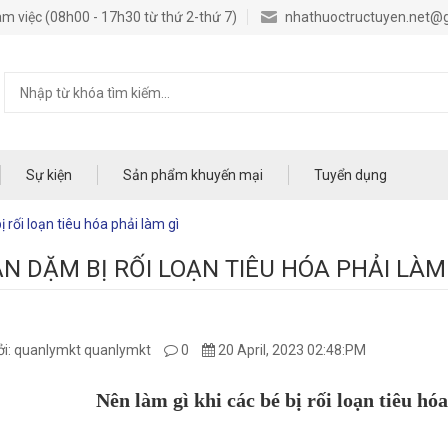
m việc (08h00 - 17h30 từ thứ 2-thứ 7)
nhathuoctructuyen.net@
Sự kiện
Sản phẩm khuyến mại
Tuyển dụng
 rối loạn tiêu hóa phải làm gì
ĂN DẶM BỊ RỐI LOẠN TIÊU HÓA PHẢI LÀM
i: quanlymkt quanlymkt
0
20 April, 2023 02:48:PM
Nên làm gì khi các bé bị rối loạn tiêu hó