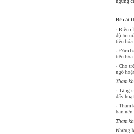
ngừng ch
Để cải t
- Điều c
độ ăn uố
tiêu hóa 
- Đảm bả
tiêu hóa.
- Cho tr
ngô hoặc
Tham kh
- Tăng c
đẩy hoạt
- Tham k
bạn nên 
Tham kh
Những bi