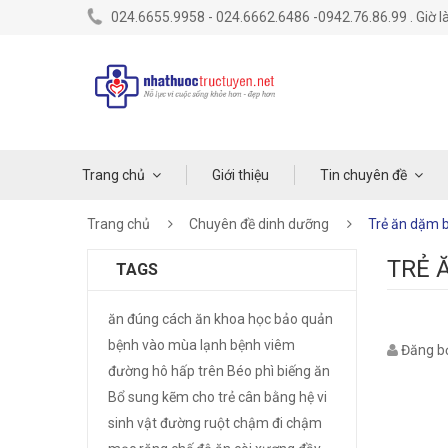
024.6655.9958 - 024.6662.6486 -0942.76.86.99 . Giờ là
Trang chủ
Giới thiệu
Tin chuyên đề
Trang chủ
Chuyên đề dinh dưỡng
Trẻ ăn dặm bị
TRẺ 
TAGS
ăn đúng cách
ăn khoa học
bảo quản
bệnh vào mùa lạnh
bệnh viêm
Đăng bở
đường hô hấp trên
Béo phì
biếng ăn
Bổ sung kẽm cho trẻ
cân bằng hệ vi
sinh vật đường ruột
chậm đi
chậm