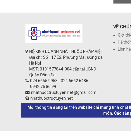
VỀ CHÚ
Giới th
Hệ thố
Liên hệ
HỘ KINH DOANH NHÀ THUỐC PHÁP VIỆT
Địa chỉ: Số 117 E2, Phương Mai, Đống Đa,
Hà Nội
MST: 0101577844-004 cấp tại UBND
Quận Đống Đa
024.6655.9958 - 024.6662.6486 -
0942.76.86.99
nhathuoctructuyen.net@gmail.com
nhathuoctructuyen.net
Mọi thông tin đăng tải trên website chỉ mang tính chất
môn. Các sản p