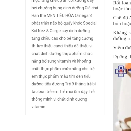
mọc răng
chế độ ăn
còi xương
đầy
Rối loạn
hơi chướng bụng
dinh dưỡng
Giò chả
hoặc táo
Hàn the
MEN TIÊU HÓA
Omega 3
Chế độ 
phát triển não bộ
quấy khóc
Special
bón hoặc
Kid Nez & Gorge
suy dinh dưỡng
Kháng si
đường ru
tăng chiều cao cho bé
tăng cường
thị lực
thiếu canci
thiếu d3
thiếu vi
Viêm đườ
chát dinh dưỡng
thực phẩm chức
Dị ứng t
năng bổ sung vitamin và khoáng
chất
thực phẩm chức năng cho trẻ
em
thực phẩm màu tím đen
tiểu
đường
tiểu đường
Trẻ 9 tháng
trẻ bị
táo bón
trẻ em
Trẻ mới ốm dậy
Trẻ
thông minh
vi chất dinh dưỡng
vitamin