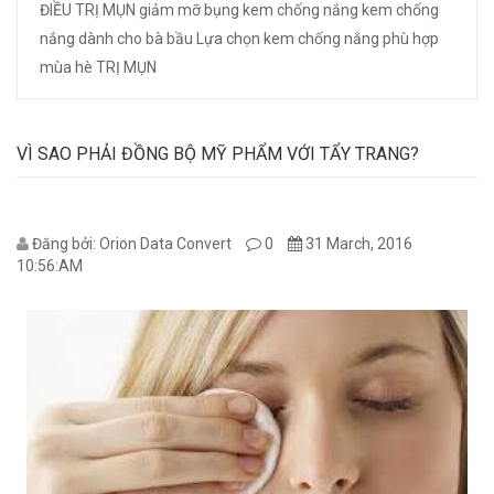
ĐIỀU TRỊ MỤN
giảm mỡ bụng
kem chống nắng
kem chống
nắng dành cho bà bầu
Lựa chọn kem chống nắng phù hợp
mùa hè
TRỊ MỤN
VÌ SAO PHẢI ĐỒNG BỘ MỸ PHẨM VỚI TẨY TRANG?
Đăng bởi: Orion Data Convert
0
31 March, 2016
10:56:AM