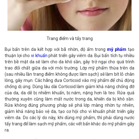
Trang điểm và tẩy trang
Bụi bẩn trên da kết hợp với bã nhờn, độ ẩm trong
mỹ phẩm
tạo
thuận lợi cho
vi khuẩn
phát triển gây viêm da. Bụi bẩn tích tụ nhiều
trên bề mặt da sẽ làm cho da khô sần, gây trở ngại cho quá trình
trao đổi chất giữa da với môi trường. Lớp mỹ phẩm thừa trên da
(sau nhiều lần trang điểm không được làm sạch) sẽ làm bít lỗ chân
lông, gây mụn. Các hãng đưa Corticoid vào mỹ phẩm để chủ động
chống dị ứng. Dùng lâu dài Corticoid làm giảm khả năng chống đỡ
của da, da dễ bị nhiễm khuẩn, bị nám, nặng hơn là teo. Rửa quá
thường xuyên cũng làm mất nước trong da, khiến da bị khô sần.
Rửa không đúng phương pháp sẽ phá lớp màng nhờn tự nhiên,
giảm khả năng bảo vệ da, tạo cơ hội cho vi khuẩn phát triển gây
viêm da. Do các lý do này, khi dùng mỹ phẩm, thì phải dùng nước
tẩy trang để làm sạch mỹ phẩm, các vết bẩn khác do mỹ phẩm gây
ra.