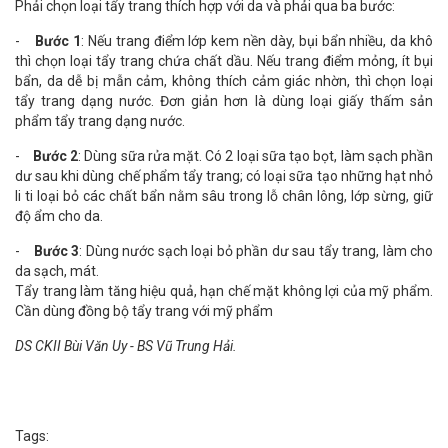
Phải chọn loại tẩy trang thích hợp với
da và phải qua ba bước:
-
Bước 1
: Nếu trang điểm lớp kem nền dày, bụi bẩn nhiều, da khô
thì chọn loại tẩy trang chứa chất dầu. Nếu trang điểm mỏng, ít bụi
bẩn, da dễ bị mẫn cảm, không thích cảm giác nhờn, thì chọn loại
tẩy trang dạng nước. Đơn giản hơn là dùng loại giấy thấm sản
phẩm tẩy trang dạng nước.
-
Bước 2
: Dùng sữa rửa mặt. Có 2 loại sữa tạo bọt, làm sạch phần
dư sau khi dùng chế phẩm tẩy trang; có loại sữa tạo những hạt nhỏ
li ti loại bỏ các chất bẩn nằm sâu trong lỗ chân lông, lớp sừng, giữ
độ ẩm cho da.
-
Bước 3
: Dùng nước sạch loại bỏ phần dư sau tẩy trang, làm cho
da sạch, mát.
Tẩy trang làm tăng hiệu quả, hạn chế mặt không lợi của mỹ phẩm.
Cần dùng đồng bộ tẩy trang với mỹ phẩm
DS CKII Bùi Văn Uy - BS Vũ Trung Hải.
Tags: