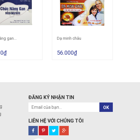
ng gan...
Dạ minh châu
Trà tan
Hết hàng
Cho vào giỏ hàng
00₫
56.000₫
100.
ĐĂNG KÝ NHẬN TIN
g
OK
g
LIÊN HỆ VỚI CHÚNG TÔI