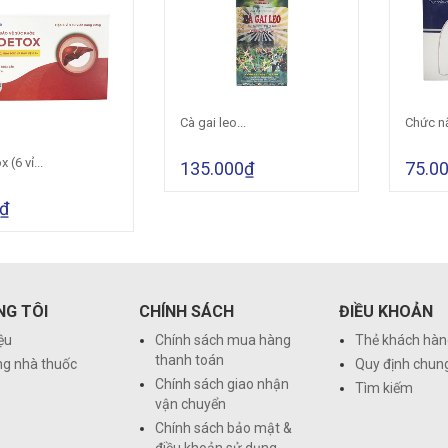
Cà gai leo...
Chức nă
Chọn sản phẩm
 (6 vỉ...
135.000₫
75.0
o vào giỏ hàng
₫
NG TÔI
CHÍNH SÁCH
ĐIỀU KHOẢN
iệu
Chính sách mua hàng
Thẻ khách hàn
thanh toán
ng nhà thuốc
Quy định chun
Chính sách giao nhận
Tìm kiếm
vận chuyển
Chính sách bảo mật &
điều khoản sử dụng