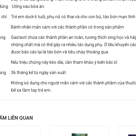
dùng
Uống sau bữa ăn.
 chỉ
Trẻ em dưới 6 tuổi, phụ nữ có thai và cho con bú, táo bón mạn tính
Bệnh nhân mẫn cảm với các thành phần có trong sản phẩm
ụng
Gastavit chứa các thành phần an toàn, tương thích sing học và hấ
những chất mà có thể gây ra nhiều tác dụng phụ. Ở liều khuyến c
được báo cáo lại là táo bón và tiêu chảy thoáng qua.
Nếu triệu chứng này kéo dài, cần tham khảo ý kiến bác sĩ.
ùng
36 tháng kể từ ngày sản xuất
Không sử dụng cho người mẫn cảm với các thành phầm của thuốc
Để xa tầm tay trẻ em.
ẨM LIÊN QUAN