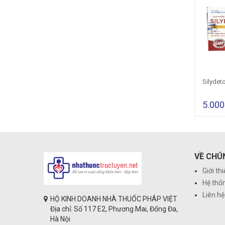
ảo...
Viên giải rượu...
Hết hàng
Hết hàng
Silydetox
00₫
5.000₫
Ch
5.000
VỀ CHÚ
Giới th
Hệ thố
Liên hệ
HỘ KINH DOANH NHÀ THUỐC PHÁP VIỆT
Địa chỉ: Số 117 E2, Phương Mai, Đống Đa,
Hà Nội