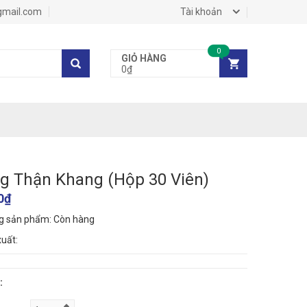
gmail.com
Tài khoản
0
GIỎ HÀNG
0₫
g Thận Khang (Hộp 30 Viên)
0₫
ng sản phẩm:
Còn hàng
uất:
: