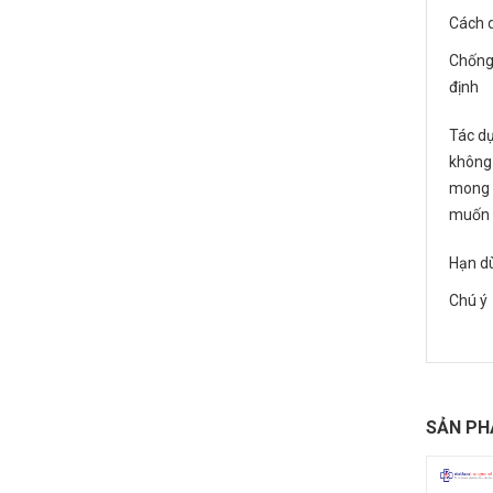
Cách 
Chống
định
Tác d
không
mong
muốn
Hạn d
Chú ý
SẢN PH