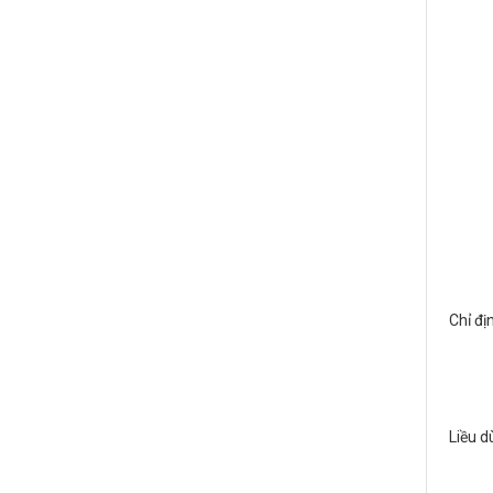
Chỉ đị
Liều d