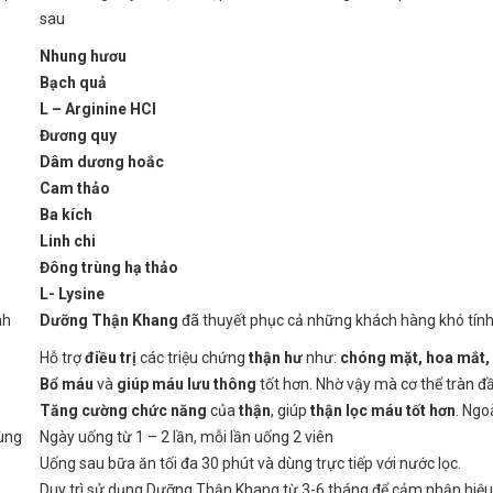
sau
Nhung hươu
Bạch quả
L – Arginine HCl
Đương quy
Dâm dương hoắc
Cam thảo
Ba kích
Linh chi
Đông trùng hạ thảo
L- Lysine
nh
Dưỡng Thận Khang
đã thuyết phục cả những khách hàng khó tính
Hỗ trợ
điều trị
các triệu chứng
thận hư
như:
chóng mặt, hoa mắt, ù
Bổ máu
và
giúp máu lưu thông
tốt hơn. Nhờ vậy mà cơ thể tràn đầ
Tăng cường chức năng
của
thận
, giúp
thận lọc máu tốt hơn
. Ngo
ùng
Ngày uống từ 1 – 2 lần, mỗi lần uống 2 viên
Uống sau bữa ăn tối đa 30 phút và dùng trực tiếp với nước lọc.
Duy trì sử dụng Dưỡng Thận Khang từ 3-6 tháng để cảm nhận hiệu 