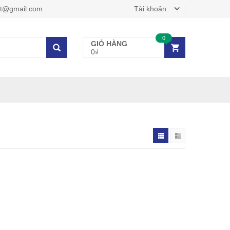
et@gmail.com
Tài khoản
0
GIỎ HÀNG
0₫