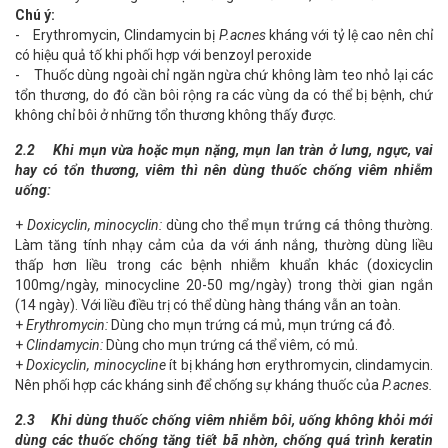
Chú ý:
- Erythromycin, Clindamycin bị
P.acnes
kháng với tỷ lệ cao nên chỉ
có hiệu quả tố khi phối hợp với benzoyl peroxide
- Thuốc dùng ngoài chỉ ngăn ngừa chứ không làm teo nhỏ lại các
tổn thương, do đó cần bôi rộng ra các vùng da có thể bị bệnh, chứ
không chỉ bôi ở những tổn thương không thấy được.
2.2 Khi mụn vừa hoặc mụn nặng, mụn lan tràn ở lưng, ngực, vai
hay có tổn thương, viêm thì nên dùng thuốc chống viêm nhiễm
uống:
+
Doxicyclin, minocyclin:
dùng cho thể
mụn trứng cá
thông thường.
Làm tăng tính nhạy cảm của da với ánh nắng, thường dùng liều
thấp hơn liều trong các bệnh nhiễm khuẩn khác (doxicyclin
100mg/ngày, minocycline 20-50 mg/ngày) trong thời gian ngắn
(14 ngày). Với liều điều trị có thể dùng hàng tháng vẫn an toàn.
+
Erythromycin:
Dùng cho
mụn trứng cá
mủ,
mụn trứng cá
đỏ.
+
Clindamycin:
Dùng cho
mụn trứng cá
thể viêm, có mủ.
+
Doxicyclin, minocycline
ít bị kháng hơn erythromycin, clindamycin.
Nên phối hợp các kháng sinh để chống sự kháng thuốc của
P.acnes.
2.3 Khi dùng thuốc chống viêm nhiễm bôi, uống không khỏi mới
dùng các thuốc chống tăng tiết bã nhờn, chống quá trình keratin