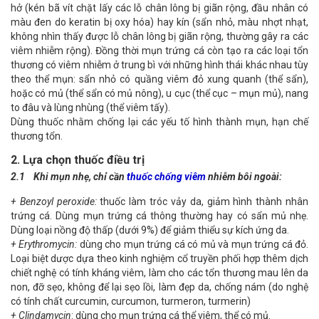
hở (kén bã vít chặt lấy các lỗ chân lông bị giãn rộng, đầu nhân có
màu đen do keratin bị oxy hóa) hay kín (sẩn nhỏ, màu nhợt nhạt,
không nhìn thấy được lỗ chân lông bị giãn rộng, thường gây ra các
viêm nhiễm rộng). Đồng thời
mụn trứng cá
còn tạo ra các loại tổn
thương có viêm nhiễm ở trung bì với những hình thái khác nhau tùy
theo thể mụn: sẩn nhỏ có quầng viêm đỏ xung quanh (thể sẩn),
hoặc có mủ (thể sẩn có mủ nông), u cục (thể cục – mụn mủ), nang
to đâu và lùng nhùng (thể viêm tấy).
Dùng thuốc nhằm chống lại các yếu tố hình thành mụn, hạn chế
thương tổn.
2. Lựa chọn thuốc điều trị
2.1 Khi mụn nhẹ, chỉ cần
thuốc chống viêm
nhiễm bôi ngoài:
+ Benzoyl peroxide:
thuốc làm tróc vảy da, giảm hình thành nhân
trứng cá. Dùng
mụn trứng cá
thông thường hay có sẩn mủ nhẹ.
Dùng loại nồng độ thấp (dưới 9%) để giảm thiểu sự kích ứng da.
+ Erythromycin:
dùng cho
mụn trứng cá
có mủ và
mụn trứng cá
đỏ.
Loại biệt dược dựa theo kinh nghiệm cổ truyền phối hợp thêm dịch
chiết nghệ có tính kháng viêm, làm cho các tổn thương mau lên da
non, đỡ sẹo, không để lại sẹo lồi, làm đẹp da, chống nám (do nghệ
có tính chất curcumin, curcumon, turmeron, turmerin)
+ Clindamycin
: dùng cho
mụn trứng cá
thể viêm, thể có mủ.