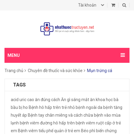
Tài khoản
MENU
Trang chủ
Chuyên đề thuốc và sức khỏe
Mụn trứng cá
TAGS
acid uric cao
ăn đúng cách
Ăn gì sáng mắt
ăn khoa học
bà
bầu bị ho
Bệnh hô hấp trên trẻ nhỏ
bệnh ngoài da
bệnh tăng
huyết áp
Bệnh tay chân miêng và cách chữa
bệnh vào mùa
lạnh
bệnh viêm đường hô hấp trên
bệnh viêm ruột cấp ở trẻ
em
Bệnh viêm tiểu phế quản ở trẻ em
Béo phì
biến chứng