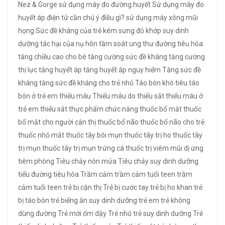
Nez & Gorge
sử dụng máy đo đường huyết
Sử dụng máy đo
huyết áp điện tử cần chú ý điều gì?
sử dụng máy xông mũi
họng
Sức đề kháng của trẻ kém
sưng đỏ khớp
suy dinh
dưỡng
tác hại của nụ hôn
tầm soát ung thư đường tiêu hóa
tăng chiều cao cho bé
tăng cường sức đề kháng
tăng cường
thị lực
tăng huyết áp
tăng huyết áp nguy hiểm
Tăng sức đề
kháng
tăng sức đề kháng cho trẻ nhỏ
Táo bón khó tiêu
táo
bón ở trẻ em
thiếu máu
Thiếu máu do thiếu sắt
thiếu máu ở
trẻ em
thiếu sắt
thực phẩm chức năng
thuốc bổ mắt
thuốc
bổ mắt cho người cận thị
thuốc bổ não
thuốc bổ não cho trẻ
thuốc nhỏ mắt
thuốc tây bôi mụn
thuốc tây trị ho
thuốc tây
trị mụn
thuốc tây trị mụn trứng cá
thuốc trị viêm mũi dị ứng
tiêm phòng
Tiêu chảy nôn mửa
Tiêu chảy suy dinh dưỡng
tiểu đường
tiêu hóa
Trầm cảm
trầm cảm tuổi teen
trầm
cảm tuổi teen
trẻ bị cận thị
Trẻ bị cước tay
trẻ bị ho khan
trẻ
bị táo bón
trẻ biếng ăn suy dinh dưỡng
trẻ em
trẻ không
dùng đường
Trẻ mới ốm dậy
Trẻ nhỏ
trẻ suy dinh dưỡng
Trẻ