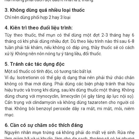
3. Không dùng quá nhiều loại thuốc
Chỉ nên dùng phối hợp 2 hay 3 loại
4. Kiên trì theo đuổi liệu trình:
Tùy theo thuốc, thể mụn có thể dùng một đợt 2-3 tháng hay 6
tháng có khi phải dùng nhiều đợt. Dù theo liệu trình nào thì sau 6-8
tuần phải tái khám, nếu không có đáp ứng, thầy thuốc sẽ có cách
xử lý. Không nên nôn nóng tự ý tăng liều, đổi thuốc.
5. Tránh các tác dụng độc
Một số thuốc có tính độc, có tương tác bất lợi.
Ví dụ: Isotretionin có thể gây dị dạng thai nên phải thử chắc chắn
không có thai mới dùng. Phải dùng các biện pháp tránh thai hữu
hiệu trước và trong khi dùng, sau khi dùng thuốc một tháng. Không
dùng chung với mynocyclin, limecyclin (vì gây tăng áp lực nội sọ).
Cẩn trọng với clindamycin và không dùng tazaroten cho người có
thai. Không bôi benzoyl peroxide dây ra mắt, mi mắt, môi, niêm
mạc.
6. Cần có sự chăm sóc thích đáng
Nguyên nhân
mụn trứng cá
không phải do mất vệ sinh. Rửa nhẹ
làm giảm bã và vi khuẩn, làm cho da sạch, thoáng sẽ có lợi nhưng