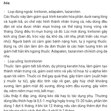
hóa.
- Loại dùng ngoài: tretionin, adapalen, tazaroten.
Các thuốc này làm giảm quá trình keratin hóa phần dưới nang lông
và tuyến bã, ức chế việc hình thành nhân trứng cá, nếu dùng đều
đặn sẽ xóa được nhân
mụn trứng cá
thể nặng trong vòng vài
tháng. Dùng điều trị
mụn trứng cá
đỏ. Lúc mới dùng, tretionin gây
kích ứng (ban đỏ, tróc vảy da, khô da, rát nhẹ, phát triển các mụn
nhỏ). Người bệnh có cảm giác bệnh nặng hơn, tự ý ngừng thuốc.
Đúng ra, chỉ cần làm ẩm da đơn thuần là các hiện tượng trên sẽ
giảm hết hẳn khi ngừng thuốc. Adapalen, tazaroten chỉ kích ứng da
nhẹ.
- Loại uống: Isotretionin
Thuốc làm giảm tiết bã nhờn, dự phòng keratin hóa, làm giảm tạo
thành nhân trứng cá, giảm oxid nitric và yếu tố hoại tử u alpha liên
quan tới viêm. Thuốc có thể gay quái thai, gây trầm cảm (xuất hiện
ý muốn tự tử), gây độc tính cấp về gan, gây hủy chất khoáng
xương, làm giảm mật độ xương, đóng sớm đầu xương, gây viêm
da, viêm niêm mạc môi, kết mạc…
Liều thấp ít đáp ứng, dùng kéo dài hay bị tác dụng phụ. Thường
dùng liều thích hợp là 0,5-1 mg/kg/ngày trong 15-20 tuần, phần lớn
dùng 1 đợt 6 tháng, ít khi tới 12 tháng, nếu cần dùng thêm đợt thứ
hai nhưng phải cách đợt đầu ít nhất là 2 tháng.