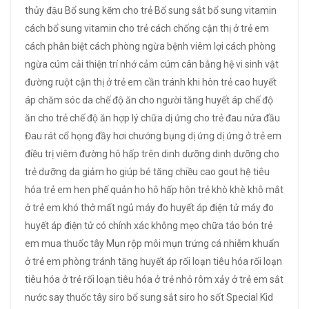
thủy đậu
Bổ sung kẽm cho trẻ
Bổ sung sắt
bổ sung vitamin
cách bổ sung vitamin cho trẻ
cách chống cận thị ở trẻ em
cách phân biệt
cách phòng ngừa bệnh viêm lợi
cách phòng
ngừa cúm
cải thiện trí nhớ
cảm cúm
cân bằng hệ vi sinh vật
đường ruột
cận thị ở trẻ em
cần tránh khi hôn trẻ
cao huyết
áp
chăm sóc da
chế độ ăn cho người tăng huyết áp
chế độ
ăn cho trẻ
chế độ ăn hợp lý
chữa dị ứng cho trẻ
đau nửa đầu
Đau rát cổ họng
đầy hơi chướng bụng
dị ứng
dị ứng ở trẻ em
điều trị viêm đường hô hấp trên
dinh dưỡng
dinh dưỡng cho
trẻ
dưỡng da
giảm ho
giúp bé tăng chiều cao
gout
hệ tiêu
hóa trẻ em
hen phế quản
ho
hô hấp
hôn trẻ
khò khè
khô mắt
ở trẻ em
khó thở
mất ngủ
máy đo huyết áp điện tử
máy đo
huyết áp điện tử có chính xác không
mẹo chữa táo bón trẻ
em
mua thuốc tây
Mụn rộp môi
mụn trứng cá
nhiễm khuẩn
ở trẻ em
phòng tránh tăng huyết áp
rối loạn tiêu hóa
rối loạn
tiêu hóa ở trẻ
rối loạn tiêu hóa ở trẻ nhỏ
rôm xảy ở trẻ em
sắt
nước
say thuốc tây
siro bổ sung sắt
siro ho
sốt
Special Kid