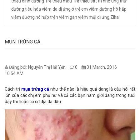
thiếu dinh dưỡng
Trẻ thiếu máu
Trẻ thiếu sắt
trí nhớ
ung thư
đường tiêu hóa
viêm da dị ứng ở trẻ em
viêm đường hô hấp
viêm đường hô hấp trên
viêm gan
viêm mũi dị ứng
Zika
MỤN TRỨNG CÁ
Đăng bởi: Nguyễn Thị Hải Yến
0
31 March, 2016
10:54:AM
Cách trị
mụn trứng cá
như thế nào là hiệu quả đang là câu hỏi rất
lớn của các chị em phụ nữ và cả các bạn nam giới đang trong tuổi
dậy thì hoặc có cơ địa da dầu.