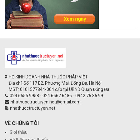
HỘ KINH DOANH NHÀ THUỐC PHÁP VIỆT
Địa chỉ: Số 117 E2, Phương Mai, Đống Đa, Hà Nội
MST: 0101577844-004 cấp tại UBND Quận Đống Đa
024.6655.9958 - 024.6662.6486 - 0942.76.86.99
nhathuoctructuyen.net@gmail.com
nhathuoctructuyen.net
VỀ CHÚNG TÔI
Giới thiệu
Hệ thống nhà thuốc