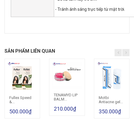
- Tránh ánh sáng trực tiếp từ mặt trời.
SẢN PHẨM LIÊN QUAN
TENAMYD LIP
Cho vào giỏ hàng
Fullex Speed
Motbi
Cho vào giỏ hàng
Cho vào giỏ hàng
BALM...
&...
Antiacne gel...
210.000₫
500.000₫
350.000₫