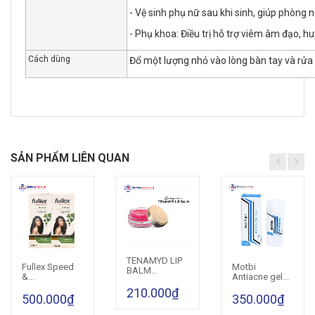
- Vệ sinh phụ nữ sau khi sinh, giúp phòng 
- Phụ khoa: Điều trị hỗ trợ viêm âm đạo, h
Cách dùng
Đổ một lượng nhỏ vào lòng bàn tay và rửa 
SẢN PHẨM LIÊN QUAN
TENAMYD LIP
Cho vào giỏ hàng
Fullex Speed
Motbi
Cho vào giỏ hàng
Cho vào giỏ hàng
BALM...
&...
Antiacne gel...
210.000₫
500.000₫
350.000₫