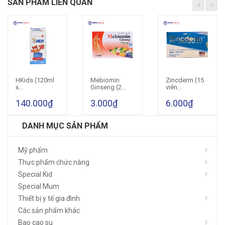
SẢN PHẨM LIÊN QUAN
HKids (120ml
Mebiomin
Zincderm (15
Cho vào giỏ hàng
Cho vào giỏ hàng
Cho vào giỏ hàng
x...
Ginseng (2...
viên...
140.000₫
3.000₫
6.000₫
DANH MỤC SẢN PHẨM
Mỹ phẩm
Thực phẩm chức năng
Special Kid
Special Mum
Thiết bị y tế gia đình
Các sản phẩm khác
Bao cao su