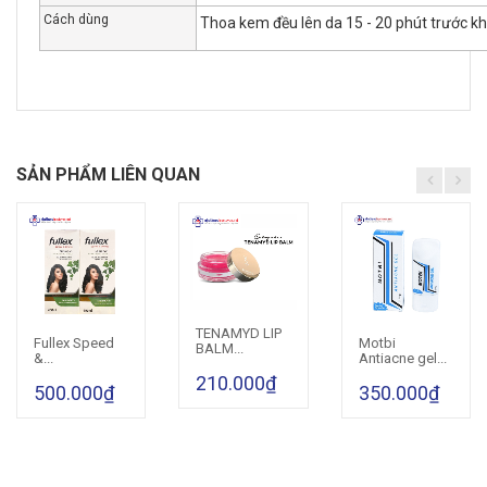
Cách dùng
Thoa kem đều lên da 15 - 20 phút trước khi
SẢN PHẨM LIÊN QUAN
TENAMYD LIP
Cho vào giỏ hàng
Fullex Speed
Motbi
Cho vào giỏ hàng
Cho vào giỏ hàng
BALM...
&...
Antiacne gel...
210.000₫
500.000₫
350.000₫