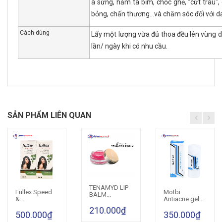
á sừng, hăm tã bỉm, chốc ghẻ, "cứt trâu"
bỏng, chấn thương...và chăm sóc đối với d
Cách dùng
Lấy một lượng vừa đủ thoa đều lên vùng d
lần/ ngày khi có nhu cầu.
SẢN PHẨM LIÊN QUAN
TENAMYD LIP
Cho vào giỏ hàng
Fullex Speed
Motbi
Cho vào giỏ hàng
Cho vào giỏ hàng
BALM...
&...
Antiacne gel...
210.000₫
500.000₫
350.000₫